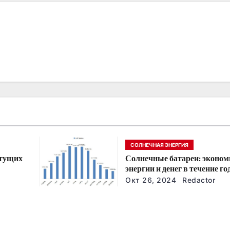
СОЛНЕЧНАЯ ЭНЕРГИЯ
стущих
Солнечные батареи: эконом
энергии и денег в течение го
йшие
Окт 26, 2024
Redactor