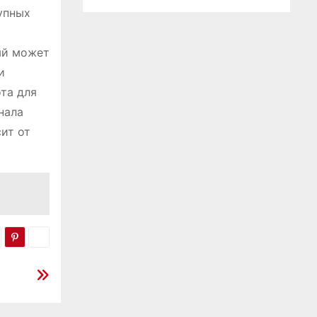
упных
ый может
и
та для
нала
ит от