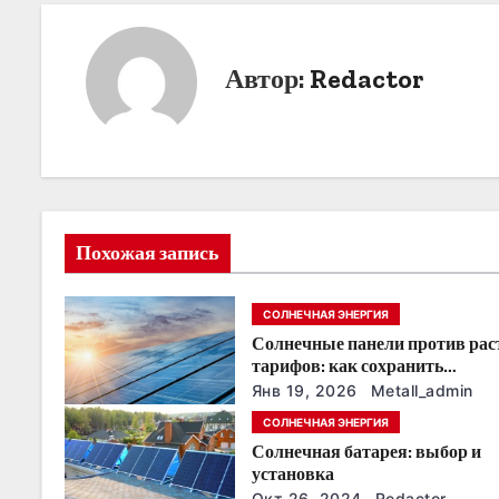
в
и
Автор:
Redactor
г
а
ц
и
Похожая запись
я
СОЛНЕЧНАЯ ЭНЕРГИЯ
п
Солнечные панели против ра
о
тарифов: как сохранить
энергонезависимость в ближа
Янв 19, 2026
Metall_admin
з
годы
СОЛНЕЧНАЯ ЭНЕРГИЯ
Солнечная батарея: выбор и
а
установка
Окт 26, 2024
Redactor