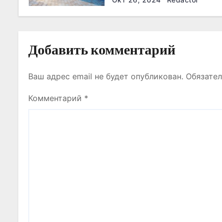
п
и
с
Добавить комментарий
я
Ваш адрес email не будет опубликован.
Обязате
м
Комментарий
*