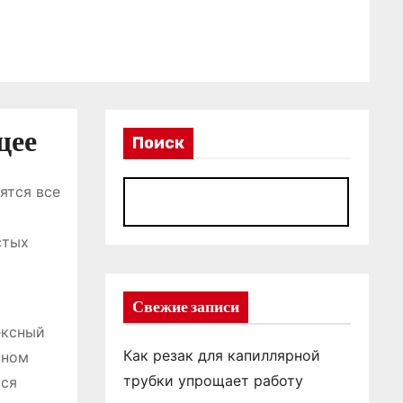
щее
Поиск
ятся все
П
стых
Свежие записи
ексный
Как резак для капиллярной
нном
трубки упрощает работу
тся