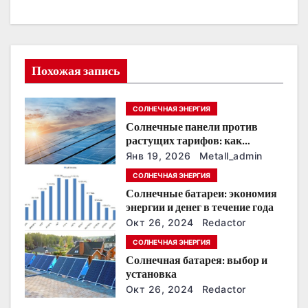
ц
и
Похожая запись
я
п
СОЛНЕЧНАЯ ЭНЕРГИЯ
Солнечные панели против
о
растущих тарифов: как
сохранить
з
Янв 19, 2026
Metall_admin
энергонезависимость в
СОЛНЕЧНАЯ ЭНЕРГИЯ
ближайшие годы
а
Солнечные батареи: экономия
энергии и денег в течение года
п
Окт 26, 2024
Redactor
и
СОЛНЕЧНАЯ ЭНЕРГИЯ
Солнечная батарея: выбор и
с
установка
Окт 26, 2024
Redactor
я