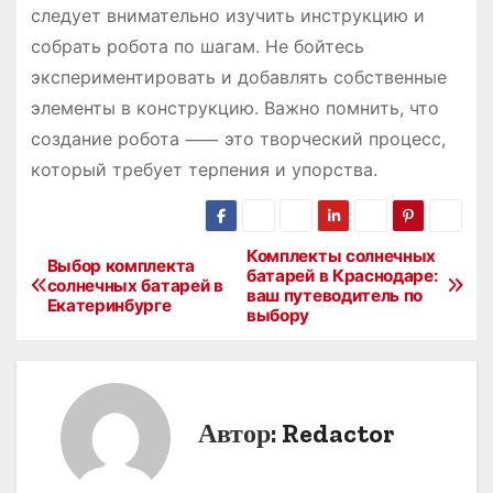
следует внимательно изучить инструкцию и
собрать робота по шагам. Не бойтесь
экспериментировать и добавлять собственные
элементы в конструкцию. Важно помнить, что
создание робота ⸺ это творческий процесс,
который требует терпения и упорства.
Комплекты солнечных
Н
Выбор комплекта
батарей в Краснодаре:
солнечных батарей в
ваш путеводитель по
а
Екатеринбурге
выбору
в
и
Автор:
Redactor
г
а