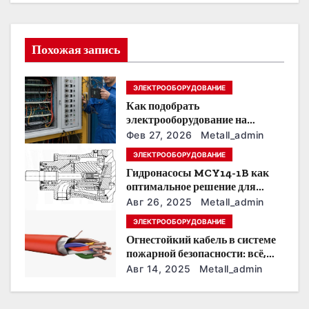
ц
и
Похожая запись
я
п
ЭЛЕКТРООБОРУДОВАНИЕ
Как подобрать
о
электрооборудование на
предприятии под тяжелые
з
Фев 27, 2026
Metall_admin
условия эксплуатации
ЭЛЕКТРООБОРУДОВАНИЕ
а
Гидронасосы MCY14-1B как
оптимальное решение для
п
модернизации гидросистем
Авг 26, 2025
Metall_admin
и
ЭЛЕКТРООБОРУДОВАНИЕ
Огнестойкий кабель в системе
с
пожарной безопасности: всё,
что нужно знать
Авг 14, 2025
Metall_admin
я
м