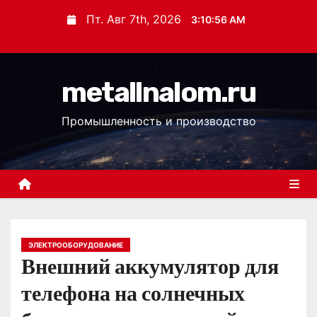
П
Пт. Авг 7th, 2026
3:10:57 AM
е
р
е
metallnalom.ru
й
т
Промышленность и производство
и
к
с
о
д
е
р
ЭЛЕКТРООБОРУДОВАНИЕ
Внешний аккумулятор для
ж
и
телефона на солнечных
м