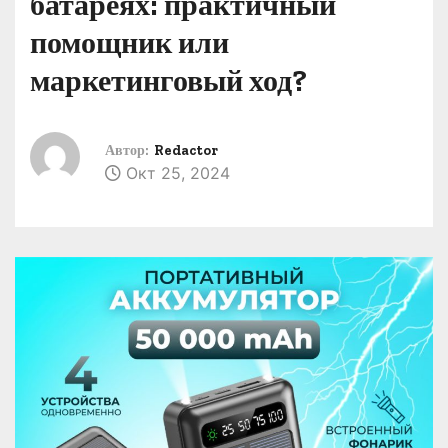
батареях: практичный
о
помощник или
м
у
маркетинговый ход?
Автор:
Redactor
Окт 25, 2024