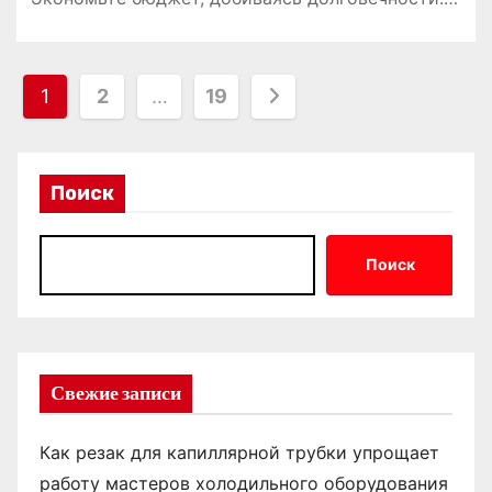
П
1
2
…
19
а
г
Поиск
и
н
Поиск
а
ц
Свежие записи
и
я
Как резак для капиллярной трубки упрощает
з
работу мастеров холодильного оборудования