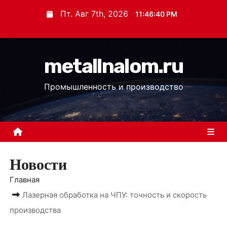
П
Пт. Авг 7th, 2026
11:46:41 PM
е
р
е
metallnalom.ru
й
т
Промышленность и производство
и
к
с
о
д
Новости
е
р
Главная
ж
Лазерная обработка на ЧПУ: точность и скорость
и
производства
м