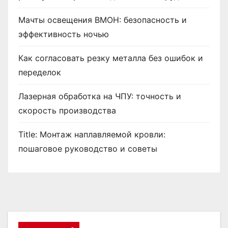
а
Мачты освещения ВМОН: безопасность и
эффективность ночью
п
и
Как согласовать резку металла без ошибок и
переделок
с
Лазерная обработка на ЧПУ: точность и
е
скорость производства
й
Title: Монтаж наплавляемой кровли:
пошаговое руководство и советы