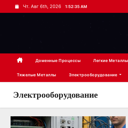
П
Чт. Авг 6th, 2026
1:52:36 AM
е
р
е
й
т
и
к
Доменные Процессы
Легкие Металлы
с
Тяжелые Металлы
Электрооборудование
о
д
е
Электрооборудование
р
ж
и
м