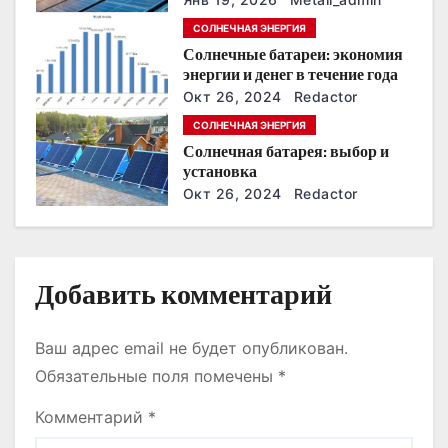
з
энергонезависимость в
СОЛНЕЧНАЯ ЭНЕРГИЯ
ближайшие годы
Солнечные батареи: экономия
а
энергии и денег в течение года
п
Окт 26, 2024
Redactor
СОЛНЕЧНАЯ ЭНЕРГИЯ
и
Солнечная батарея: выбор и
установка
с
Окт 26, 2024
Redactor
я
м
Добавить комментарий
Ваш адрес email не будет опубликован.
Обязательные поля помечены
*
Комментарий
*