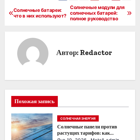
Солнечные модули для
Н
Солнечные батареи:
солнечных батарей:
что в них используют?
полное руководство
а
в
и
Автор:
Redactor
г
а
ц
и
Похожая запись
я
СОЛНЕЧНАЯ ЭНЕРГИЯ
п
Солнечные панели против
о
растущих тарифов: как
сохранить
Янв 19, 2026
Metall_admin