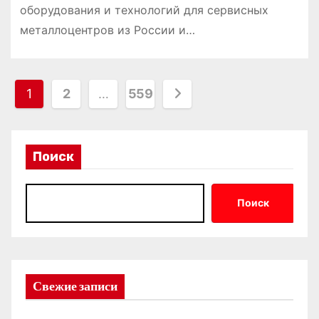
оборудования и технологий для сервисных
металлоцентров из России и…
П
1
2
…
559
а
г
Поиск
и
н
Поиск
а
ц
Свежие записи
и