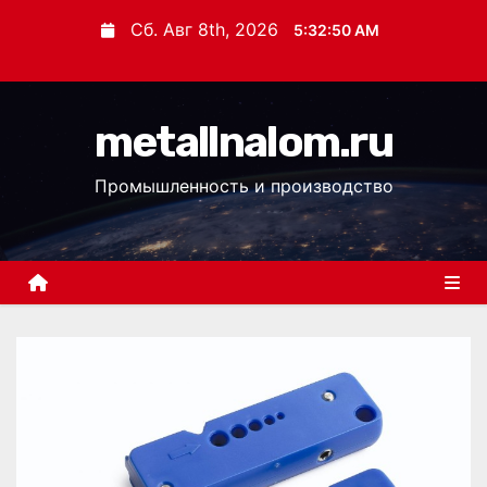
П
Сб. Авг 8th, 2026
5:32:51 AM
е
р
е
metallnalom.ru
й
т
Промышленность и производство
и
к
с
о
д
е
р
ж
и
м