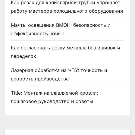
я
Как резак для капиллярной трубки упрощает
з
работу мастеров холодильного оборудования
а
Мачты освещения ВМОН: безопасность и
эффективность ночью
п
и
Как согласовать резку металла без ошибок и
переделок
с
Лазерная обработка на ЧПУ: точность и
е
скорость производства
й
Title: Монтаж наплавляемой кровли:
пошаговое руководство и советы