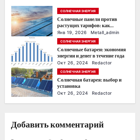
п
СОЛНЕЧНАЯ ЭНЕРГИЯ
о
Солнечные панели против
растущих тарифов: как
з
сохранить
Янв 19, 2026
Metall_admin
энергонезависимость в
а
СОЛНЕЧНАЯ ЭНЕРГИЯ
ближайшие годы
Солнечные батареи: экономия
п
энергии и денег в течение года
Окт 26, 2024
Redactor
и
СОЛНЕЧНАЯ ЭНЕРГИЯ
с
Солнечная батарея: выбор и
установка
я
Окт 26, 2024
Redactor
м
Добавить комментарий