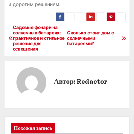
и дорогим решениям.
Садовые фонари на
Н
солнечных батареях:
Сколько стоит дом с
практичное и стильное
солнечными
а
решение для
батареями?
освещения
в
и
г
Автор:
Redactor
а
ц
и
я
Похожая запись