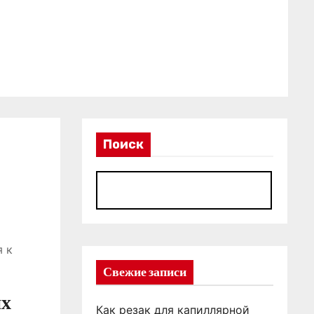
Поиск
П
я к
Свежие записи
ях
Как резак для капиллярной