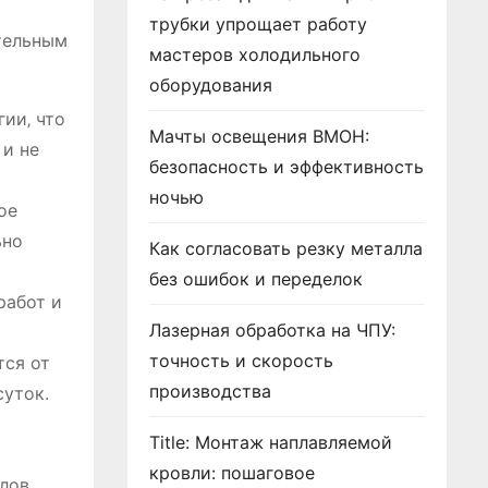
трубки упрощает работу
тельным
мастеров холодильного
оборудования
ии‚ что
Мачты освещения ВМОН:
и не
безопасность и эффективность
ночью
ое
ьно
Как согласовать резку металла
без ошибок и переделок
работ и
Лазерная обработка на ЧПУ:
точность и скорость
тся от
производства
суток.
х
Title: Монтаж наплавляемой
кровли: пошаговое
лов‚