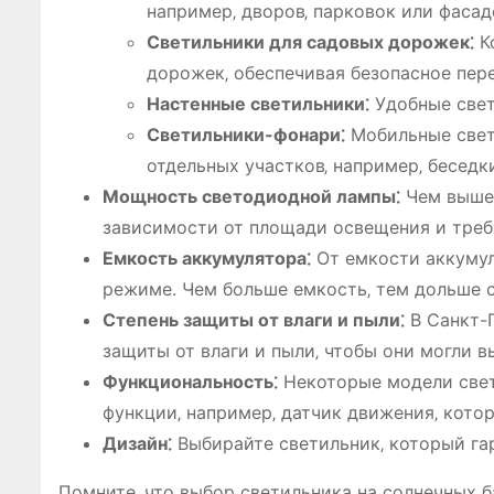
например‚ дворов‚ парковок или фасад
Светильники для садовых дорожек⁚
К
дорожек‚ обеспечивая безопасное пер
Настенные светильники⁚
Удобные свет
Светильники-фонари⁚
Мобильные свет
отдельных участков‚ например‚ беседк
Мощность светодиодной лампы⁚
Чем выше 
зависимости от площади освещения и треб
Емкость аккумулятора⁚
От емкости аккумул
режиме. Чем больше емкость‚ тем дольше с
Степень защиты от влаги и пыли⁚
В Санкт-
защиты от влаги и пыли‚ чтобы они могли 
Функциональность⁚
Некоторые модели свет
функции‚ например‚ датчик движения‚ кото
Дизайн⁚
Выбирайте светильник‚ который гар
Помните‚ что выбор светильника на солнечных 