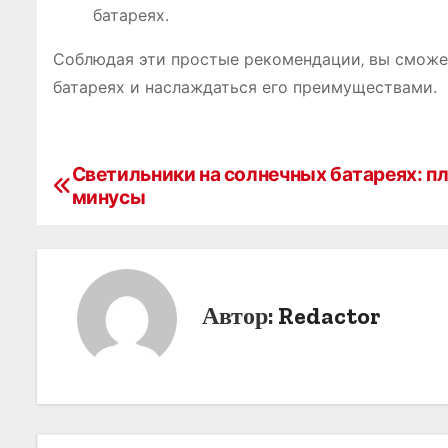
батареях.
Соблюдая эти простые рекомендации‚ вы сможет
батареях и наслаждаться его преимуществами.
Светильники на солнечных батареях: п
Н
минусы
а
в
и
Автор:
Redactor
г
а
ц