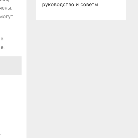
руководство и советы
мены.
могут
 в
е.
х
‚