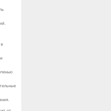
ль
ий.
 в
ом
епенью
ительные
ания.
сит от