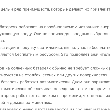
 целый ряд преимуществ‚ которые делают их привлека
батареях работают на возобновляемом источнике энерг
ужающую среду. Они не производят вредных выбросов 
ва.
стиции в покупку светильника‚ вы получаете бесплатн
вляется бесплатным ресурсом; Это позволяет значител
ов на солнечных батареях обычно не требует сложных 
ируются на столбах‚ стенах или других поверхностях.
 батареях работают автоматически. Днем они заряжаю
втоматически‚ обеспечивая освещение в темное время 
тареях работают на низком напряжении‚ что делает и
тей и домашних животных.
батареях обычно изготавливаются из прочных материа