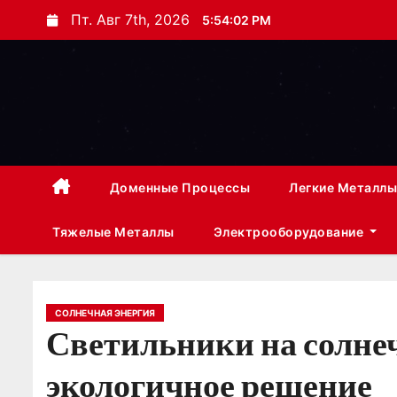
П
Пт. Авг 7th, 2026
5:54:02 PM
е
р
е
й
т
и
к
Доменные Процессы
Легкие Металлы
с
Тяжелые Металлы
Электрооборудование
о
д
е
р
СОЛНЕЧНАЯ ЭНЕРГИЯ
Светильники на солнеч
ж
и
экологичное решение
м