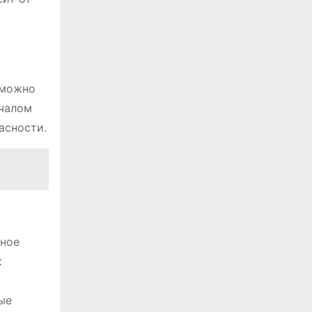
 можно
ачалом
асности.
ьное
к
ые