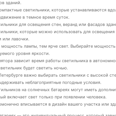
ов зданий.
омпактные светильники‚ которые устанавливаются вдо
едвижение в темное время суток.
ильники для освещения стен‚ веранд или фасадов здан
ильники‚ которые можно использовать для освещения
и или лавочки.
мощность лампы‚ тем ярче свет. Выбирайте мощность
уемого уровня яркости.
ятора зависит время работы светильника в автономн
ветильник будет светить ночью.
Петербурге важно выбирать светильники с высокой ст
выдерживать неблагоприятные погодные условия.
ильников на солнечных батареях могут иметь дополн
рый включает свет только при появлении человека.
монично вписывается в дизайн вашего участка или зд
батареях — это индивидуальный процесс‚ который зави