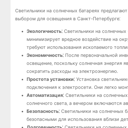
Светильники на солнечных батареях предлагают
выбором для освещения в Санкт-Петербурге⁚
Экологичность⁚
Светильники на солнечных 
минимизирует вредное воздействие на окр
требуют использования ископаемого топли
Экономичность⁚
После первоначальной инве
освещение‚ поскольку солнечная энергия я
сократить расходы на электроэнергию.
Простота установки⁚
Установка светильник
подключения к электросети. Они легко монт
Автоматизация⁚
Светильники на солнечных
солнечного света‚ а вечером включаются а
Безопасность⁚
Светильники на солнечных ба
безопасными для использования вблизи де
Долговечность⁚
Светильники на солнечных 