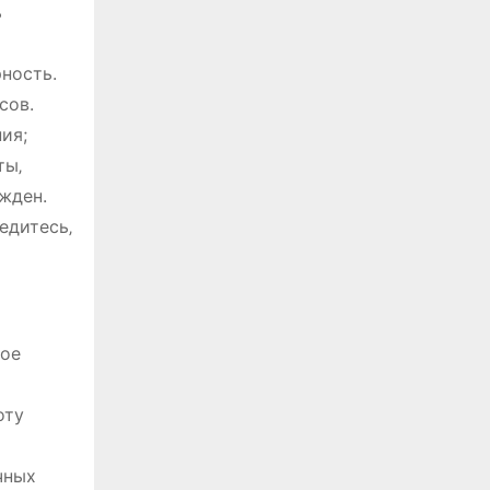
ь
ность.
сов.
ия;
ты‚
ежден.
едитесь‚
ное
оту
чных