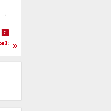
чных
рей: