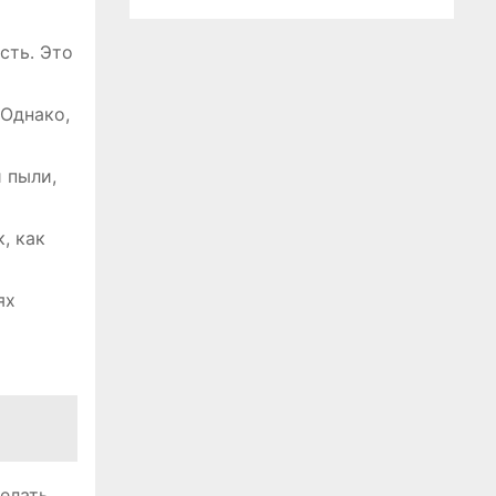
сть․ Это
 Однако,
 пыли,
, как
ях
елать