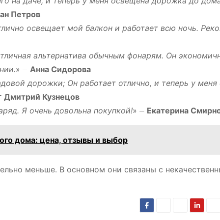
го на даче, и теперь у меня освещена дорожка до дома
ан Петров
тлично освещает мой балкон и работает всю ночь․ Рек
отличная альтернатива обычным фонарям․ Он экономич
нии․
» ⏤
Анна Сидорова
довой дорожки; Он работает отлично, и теперь у меня
⎻
Дмитрий Кузнецов
аряд․ Я очень довольна покупкой!
» ⏤
Екатерина Смирн
ого дома: цена, отзывы и выбор
ительно меньше․ В основном они связаны с некачествен