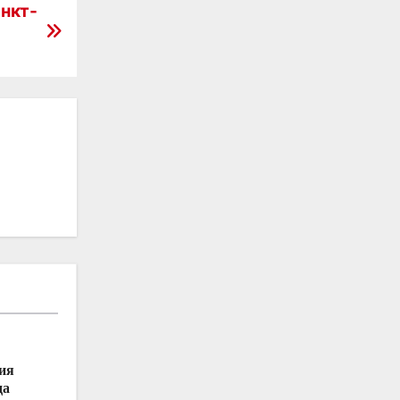
анкт-
ия
да