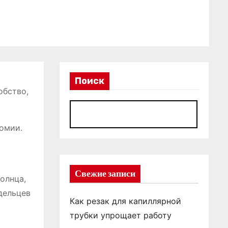
Поиск
обство,
П
номии․
Свежие записи
олнца,
дельцев
Как резак для капиллярной
трубки упрощает работу