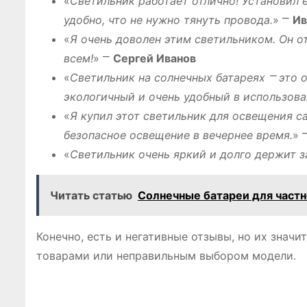
«
Светильник работает отлично! Установил е
удобно, что не нужно тянуть провода․
» ⎻
Ив
«
Я очень доволен этим светильником․ Он о
всем!
» ⎻
Сергей Иванов
«
Светильник на солнечных батареях ⎻ это 
экологичный и очень удобный в использова
«
Я купил этот светильник для освещения са
безопасное освещение в вечернее время․
» 
«
Светильник очень яркий и долго держит з
Читать статью
Солнечные батареи для частн
Конечно, есть и негативные отзывы, но их знач
товарами или неправильным выбором модели․