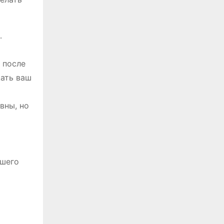
․
 после
щать ваш
вны, но
ашего