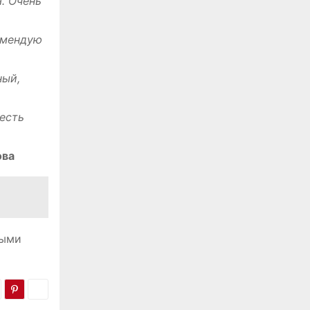
․ Очень
омендую
ный,
 есть
ова
ными