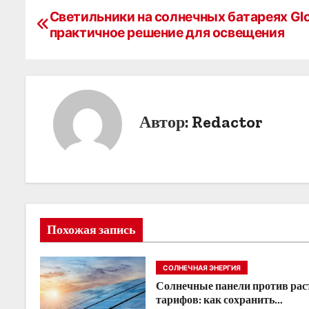
Н
Светильники на солнечных батареях Gl
практичное решение для освещения
а
в
и
г
Автор:
Redactor
а
ц
и
я
Похожая запись
п
СОЛНЕЧНАЯ ЭНЕРГИЯ
о
Солнечные панели против ра
тарифов: как сохранить