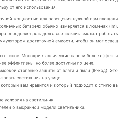
ьзу от его использования․
точной мощностью для освещения нужной вам площади
солнечных батареях обычно измеряется в люменах (lm)․
ра определяет, как долго светильник сможет работать
кумулятором достаточной емкости, чтобы он мог осве
ых типов․ Монокристаллические панели более эффекти
ее эффективны, но более доступны по цене․
ысокой степенью защиты от влаги и пыли (IP-код)․ Это
зовать светильник на улице․
 который вам нравится и который подходит к стилю в
е условия на светильник․
телей о выбранной модели светильника․