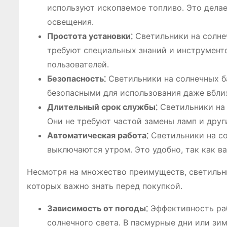
используют ископаемое топливо․ Это дела
освещения․
Простота установки⁚
Светильники на солнеч
требуют специальных знаний и инструменто
пользователей․
Безопасность⁚
Светильники на солнечных ба
безопасными для использования даже вбли
Длительный срок службы⁚
Светильники на 
Они не требуют частой замены ламп и друг
Автоматическая работа⁚
Светильники на со
выключаются утром․ Это удобно, так как в
Несмотря на множество преимуществ, светильни
которых важно знать перед покупкой․
Зависимость от погоды⁚
Эффективность раб
солнечного света․ В пасмурные дни или зи