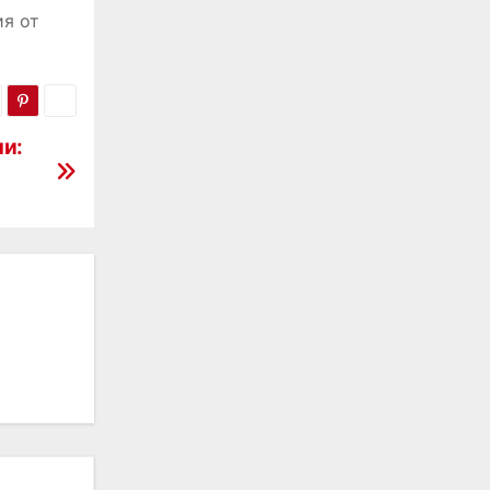
ия от
и: