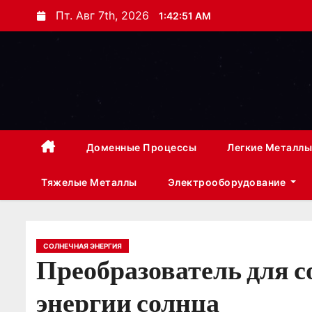
П
Пт. Авг 7th, 2026
1:42:52 AM
е
р
е
й
т
и
к
Доменные Процессы
Легкие Металлы
с
Тяжелые Металлы
Электрооборудование
о
д
е
р
СОЛНЕЧНАЯ ЭНЕРГИЯ
Преобразователь для с
ж
и
энергии солнца
м