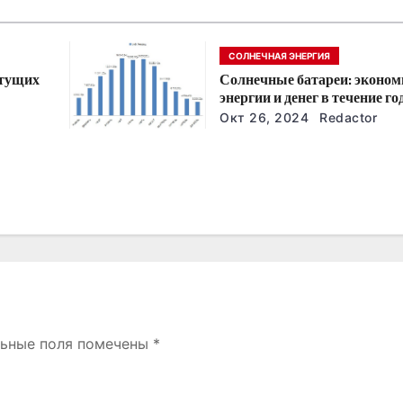
СОЛНЕЧНАЯ ЭНЕРГИЯ
стущих
Солнечные батареи: эконом
энергии и денег в течение го
йшие
Окт 26, 2024
Redactor
льные поля помечены
*