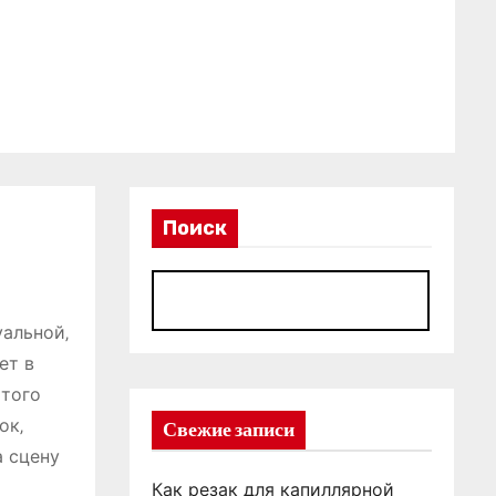
Поиск
П
уальной‚
ет в
 того
ок‚
Свежие записи
а сцену
Как резак для капиллярной