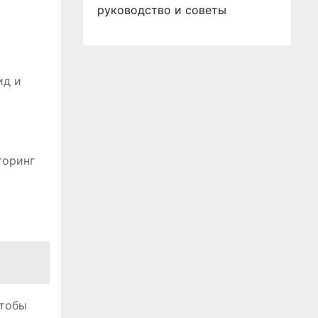
руководство и советы
ид и
торинг
чтобы