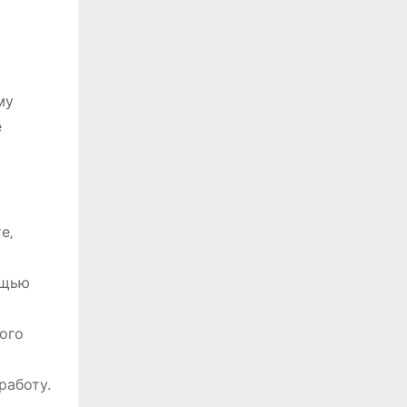
му
е
е‚
ощью
ого
работу.