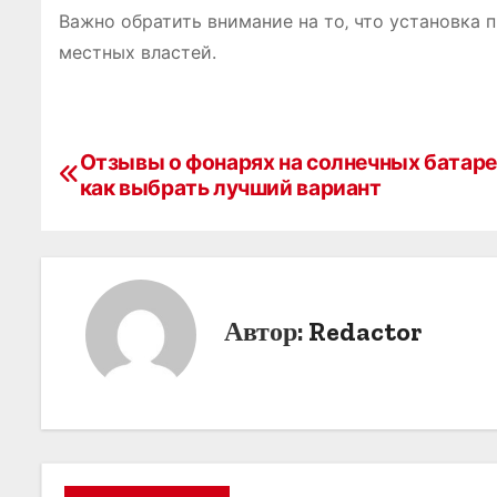
Важно обратить внимание на то‚ что установка
местных властей.
Н
Отзывы о фонарях на солнечных батаре
как выбрать лучший вариант
а
в
и
г
Автор:
Redactor
а
ц
и