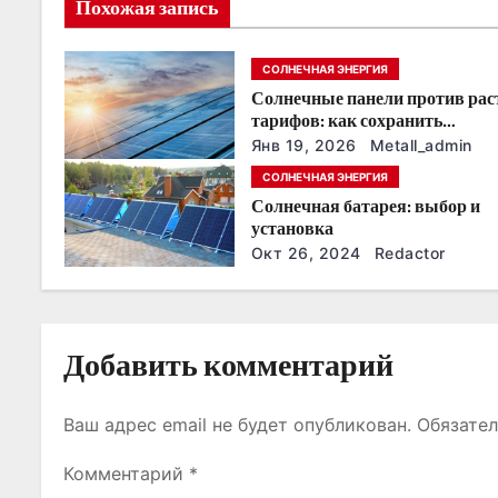
я
Похожая запись
п
СОЛНЕЧНАЯ ЭНЕРГИЯ
о
Солнечные панели против ра
тарифов: как сохранить
з
энергонезависимость в ближа
Янв 19, 2026
Metall_admin
годы
СОЛНЕЧНАЯ ЭНЕРГИЯ
а
Солнечная батарея: выбор и
п
установка
Окт 26, 2024
Redactor
и
с
Добавить комментарий
я
м
Ваш адрес email не будет опубликован.
Обязате
Комментарий
*