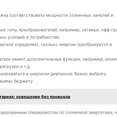
жна соответствовать мощности солнечных панелей и
е типы преобразователей‚ например‚ сетевые‚ офф-гр
ных условий и потребностей.
ателя определяет‚ сколько энергии преобразуется в
тели имеют дополнительные функции‚ например‚ мони
егрузки и т.д.
ьироваться в широком диапазоне. Важно выбрать
вашему бюджету.
тареях: освещение без проводов
ицированным специалистом по солнечной энергетике‚ 