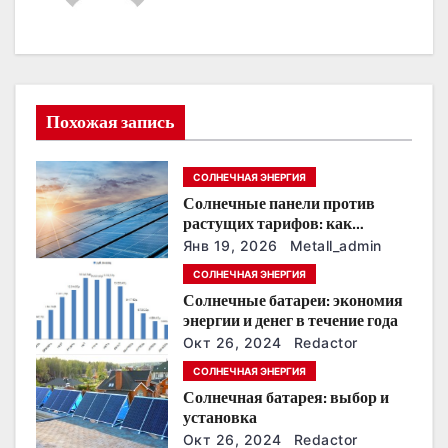
ц
и
я
Похожая запись
п
СОЛНЕЧНАЯ ЭНЕРГИЯ
о
Солнечные панели против
растущих тарифов: как
з
сохранить
Янв 19, 2026
Metall_admin
энергонезависимость в
а
СОЛНЕЧНАЯ ЭНЕРГИЯ
ближайшие годы
Солнечные батареи: экономия
п
энергии и денег в течение года
Окт 26, 2024
Redactor
и
СОЛНЕЧНАЯ ЭНЕРГИЯ
с
Солнечная батарея: выбор и
установка
я
Окт 26, 2024
Redactor