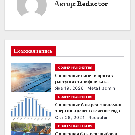
г
Автор:
Redactor
а
ц
и
я
Похожая запись
п
СОЛНЕЧНАЯ ЭНЕРГИЯ
о
Солнечные панели против
растущих тарифов: как
з
сохранить
Янв 19, 2026
Metall_admin
энергонезависимость в
а
СОЛНЕЧНАЯ ЭНЕРГИЯ
ближайшие годы
Солнечные батареи: экономия
п
энергии и денег в течение года
Окт 26, 2024
Redactor
и
СОЛНЕЧНАЯ ЭНЕРГИЯ
с
Солнечная батарея: выбор и