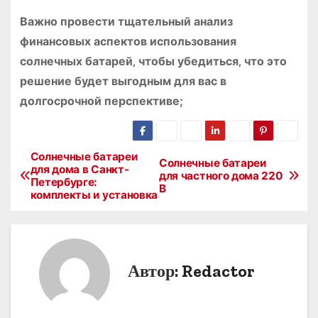
Важно провести тщательный анализ
финансовых аспектов использования
солнечных батарей‚ чтобы убедиться‚ что это
решение будет выгодным для вас в
долгосрочной перспективе;
Солнечные батареи
Н
Солнечные батареи
для дома в Санкт-
для частного дома 220
Петербурге:
а
В
комплекты и установка
в
и
Автор:
Redactor
г
а