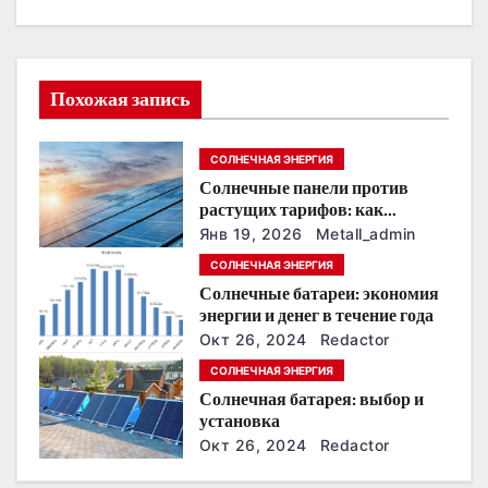
ц
и
Похожая запись
я
п
СОЛНЕЧНАЯ ЭНЕРГИЯ
Солнечные панели против
о
растущих тарифов: как
сохранить
з
Янв 19, 2026
Metall_admin
энергонезависимость в
СОЛНЕЧНАЯ ЭНЕРГИЯ
ближайшие годы
а
Солнечные батареи: экономия
энергии и денег в течение года
п
Окт 26, 2024
Redactor
и
СОЛНЕЧНАЯ ЭНЕРГИЯ
Солнечная батарея: выбор и
с
установка
Окт 26, 2024
Redactor
я