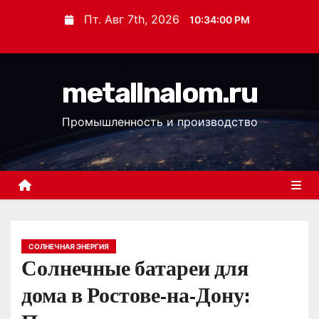
П
Пт. Авг 7th, 2026
10:34:01 PM
е
р
е
metallnalom.ru
й
т
Промышленность и производство
и
к
с
о
д
е
р
СОЛНЕЧНАЯ ЭНЕРГИЯ
Солнечные батареи для
ж
и
дома в Ростове-на-Дону:
м