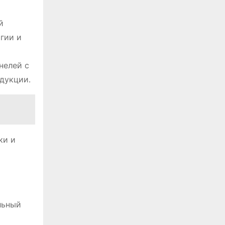
й
гии и
нелей с
дукции․
ки и
льный