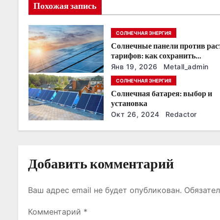
и
Похожая запись
я
СОЛНЕЧНАЯ ЭНЕРГИЯ
п
Солнечные панели против ра
о
тарифов: как сохранить
энергонезависимость в ближа
Янв 19, 2026
Metall_admin
з
годы
СОЛНЕЧНАЯ ЭНЕРГИЯ
Солнечная батарея: выбор и
а
установка
п
Окт 26, 2024
Redactor
и
с
Добавить комментарий
я
Ваш адрес email не будет опубликован.
Обязате
м
Комментарий
*