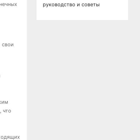
лнечных
руководство и советы
 свои
й
ким
, что
дходящих