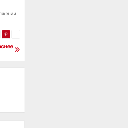
тяжении
аснее