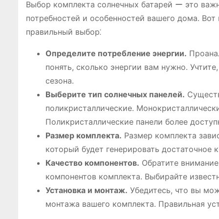
Выбор комплекта солнечных батарей ー это важн
потребностей и особенностей вашего дома․ Вот
правильный выбор⁚
Определите потребление энергии․
Проанал
понять, сколько энергии вам нужно․ Учтите
сезона․
Выберите тип солнечных панелей․
Существ
поликристаллические․ Монокристаллически
Поликристаллические панели более доступн
Размер комплекта․
Размер комплекта завис
который будет генерировать достаточное к
Качество компонентов․
Обратите внимание 
компонентов комплекта․ Выбирайте извест
Установка и монтаж․
Убедитесь, что вы мо
монтажа вашего комплекта․ Правильная ус