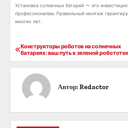
Установка солнечных батарей ー это инвестиция
профессионалам․ Правильный монтаж гарантиру
многих лет․
Конструкторы роботов на солнечных
Н
батареях: ваш путь к зеленой робототе
а
в
и
Автор:
Redactor
г
а
ц