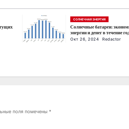
СОЛНЕЧНАЯ ЭНЕРГИЯ
стущих
Солнечные батареи: эконом
энергии и денег в течение го
йшие
Окт 26, 2024
Redactor
льные поля помечены
*