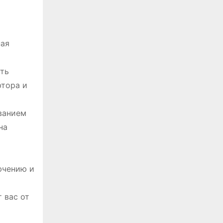
ная
ть
ртора и
ванием
на
ючению и
 вас от