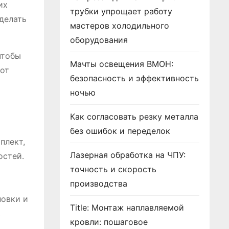
их
трубки упрощает работу
делать
мастеров холодильного
оборудования
чтобы
Мачты освещения ВМОН:
 от
безопасность и эффективность
ночью
Как согласовать резку металла
без ошибок и переделок
плект,
Лазерная обработка на ЧПУ:
остей․
точность и скорость
производства
новки и
Title: Монтаж наплавляемой
․
кровли: пошаговое