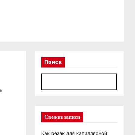
Поиск
П
 к
Свежие записи
Как резак для капиллярной