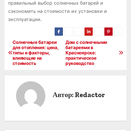
правильный выбор солнечных батарей и
сэкономить на стоимости их установки и
эксплуатации․
Солнечные батареи
Дом с солнечными
Н
для отопления: цена,
батареями в
типы и факторы,
Красноярске:
а
влияющие на
практическое
стоимость
руководство
в
и
г
Автор:
Redactor
а
ц
и