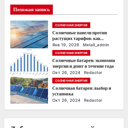
я
Похожая запись
п
СОЛНЕЧНАЯ ЭНЕРГИЯ
о
Солнечные панели против
растущих тарифов: как
з
сохранить
Янв 19, 2026
Metall_admin
энергонезависимость в
а
СОЛНЕЧНАЯ ЭНЕРГИЯ
ближайшие годы
Солнечные батареи: экономия
п
энергии и денег в течение года
Окт 26, 2024
Redactor
и
СОЛНЕЧНАЯ ЭНЕРГИЯ
с
Солнечная батарея: выбор и
установка
я
Окт 26, 2024
Redactor
м