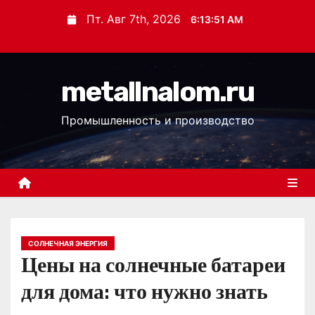
П
Пт. Авг 7th, 2026
6:13:52 AM
е
р
е
metallnalom.ru
й
т
Промышленность и производство
и
к
с
о
д
е
р
СОЛНЕЧНАЯ ЭНЕРГИЯ
Цены на солнечные батареи
ж
и
для дома: что нужно знать
м