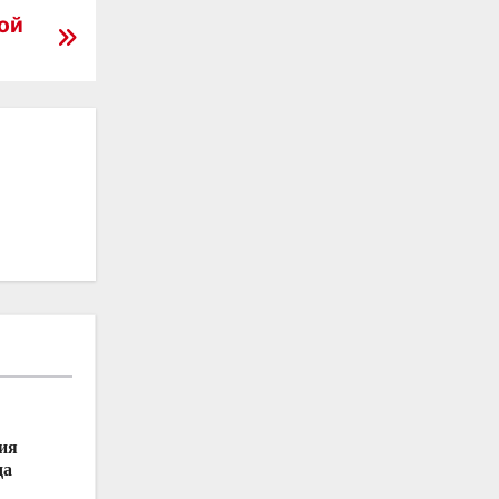
ой
ия
да