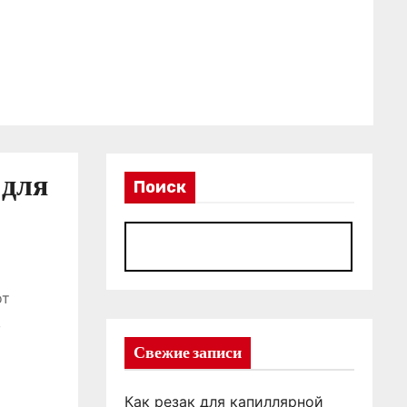
 для
Поиск
П
от
в
Свежие записи
Как резак для капиллярной