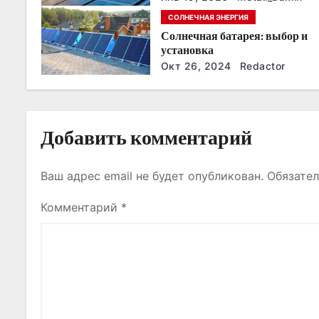
з
годы
СОЛНЕЧНАЯ ЭНЕРГИЯ
Солнечная батарея: выбор и
а
установка
п
Окт 26, 2024
Redactor
и
с
Добавить комментарий
я
Ваш адрес email не будет опубликован.
Обязате
м
Комментарий
*