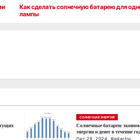
ми
Как сделать солнечную батарею для одн
лампы
СОЛНЕЧНАЯ ЭНЕРГИЯ
стущих
Солнечные батареи: эконом
энергии и денег в течение го
йшие
Окт 26, 2024
Redactor