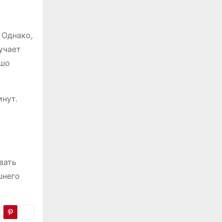
 Однако,
учает
ошо
инут.
вать
шнего