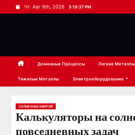
П
Чт. Авг 6th, 2026
5:19:38 PM
е
р
е
й
т
и
к
Доменные Процессы
Легкие Металлы
с
Тяжелые Металлы
Электрооборудование
о
д
е
р
СОЛНЕЧНАЯ ЭНЕРГИЯ
Калькуляторы на солне
ж
и
повседневных задач
м