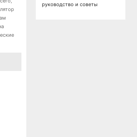
сего,
руководство и советы
улятор
вам
на
ческие