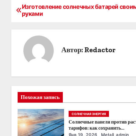
Изготовление солнечных батарей свои
Н
руками
а
в
и
Автор:
Redactor
г
а
ц
и
Похожая запись
я
СОЛНЕЧНАЯ ЭНЕРГИЯ
п
Солнечные панели против ра
о
тарифов: как сохранить
энергонезависимость в ближа
Янв 19, 2026
Metall_admin