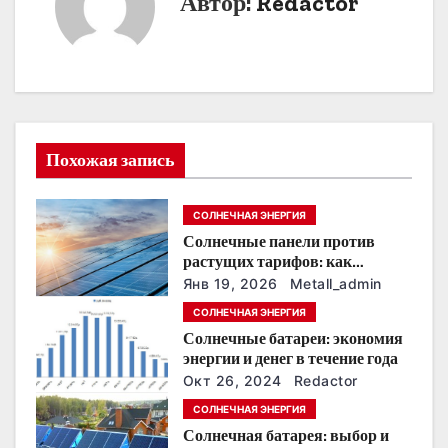
Автор:
Redactor
г
а
ц
и
Похожая запись
я
СОЛНЕЧНАЯ ЭНЕРГИЯ
п
Солнечные панели против
о
растущих тарифов: как
сохранить
Янв 19, 2026
Metall_admin
з
энергонезависимость в
СОЛНЕЧНАЯ ЭНЕРГИЯ
ближайшие годы
Солнечные батареи: экономия
а
энергии и денег в течение года
п
Окт 26, 2024
Redactor
СОЛНЕЧНАЯ ЭНЕРГИЯ
и
Солнечная батарея: выбор и