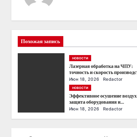
г
а
ц
и
Похожая запись
я
НОВОСТИ
п
Лазерная обработка на ЧПУ:
о
точность и скорость производс
Июн 18, 2026
Redactor
з
НОВОСТИ
Эффективное осушение воздух
а
защита оборудования и
производства
п
Июн 18, 2026
Redactor
и
с