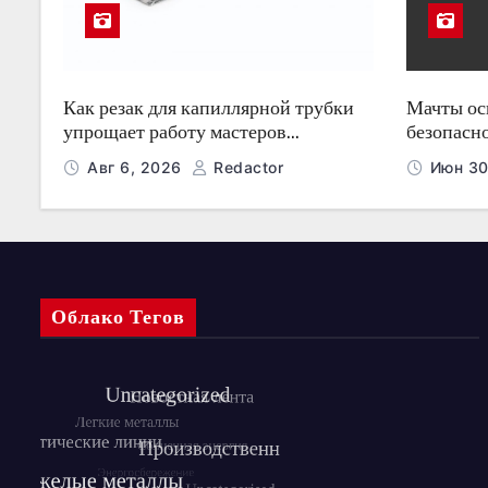
Как резак для капиллярной трубки
Мачты о
упрощает работу мастеров
безопасн
холодильного оборудования
ночью
Авг 6, 2026
Redactor
Июн 30
Облако Тегов