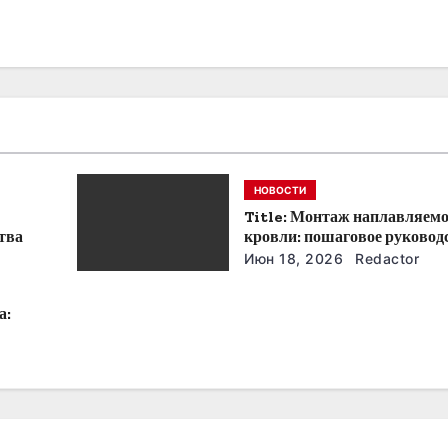
НОВОСТИ
Title: Монтаж наплавляем
тва
кровли: пошаговое руковод
советы
Июн 18, 2026
Redactor
а: