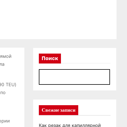
рямой
Поиск
ла
П
90 TEU)
 по
Свежие записи
ории
Как резак для капиллярной