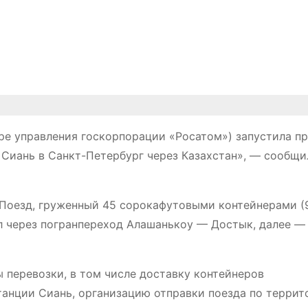
уре управления госкорпорации «Росатом») запустила п
Сиань в Санкт-Петербург через Казахстан», — сообщи
 Поезд, груженный 45 сорокафутовыми контейнерами (
л через погранпереход Алашанькоу — Достык, далее —
 перевозки, в том числе доставку контейнеров
танции Сиань, организацию отправки поезда по террит