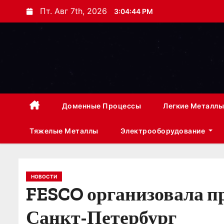
П
Пт. Авг 7th, 2026
3:04:45 PM
е
р
е
й
т
и
к
Доменные Процессы
Легкие Металлы
с
Тяжелые Металлы
Электрооборудование
о
д
е
р
НОВОСТИ
FESCO организовала п
ж
и
Санкт-Петербург
м