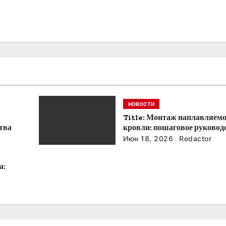
НОВОСТИ
Title: Монтаж наплавляем
тва
кровли: пошаговое руковод
советы
Июн 18, 2026
Redactor
а: