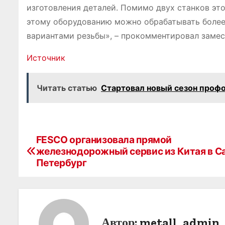
изготовления деталей. Помимо двух станков это
этому оборудованию можно обрабатывать более 
вариантами резьбы», – прокомментировал замес
Источник
Читать статью
Стартовал новый сезон проф
FESCO организовала прямой
Н
железнодорожный сервис из Китая в С
а
Петербург
в
и
г
Автор:
metall_admin