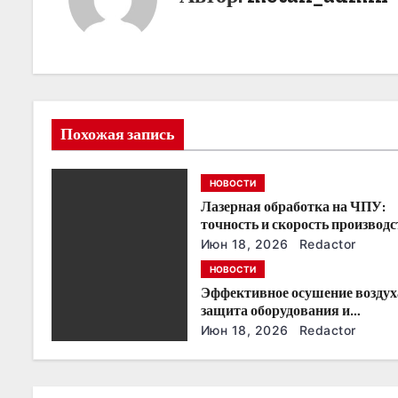
а
ц
и
я
Похожая запись
п
НОВОСТИ
о
Лазерная обработка на ЧПУ:
точность и скорость производс
з
Июн 18, 2026
Redactor
НОВОСТИ
а
Эффективное осушение воздух
п
защита оборудования и
производства
Июн 18, 2026
Redactor
и
с