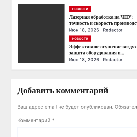
п
НОВОСТИ
о
Лазерная обработка на ЧПУ:
точность и скорость производс
з
Июн 18, 2026
Redactor
НОВОСТИ
а
Эффективное осушение воздух
п
защита оборудования и
производства
Июн 18, 2026
Redactor
и
с
Добавить комментарий
я
м
Ваш адрес email не будет опубликован.
Обязате
Комментарий
*