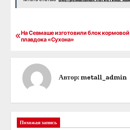
Н
На Севмаше изготовили блок кормовой
плавдока «Сухона»
а
в
и
г
Автор:
metall_admin
а
ц
и
я
Похожая запись