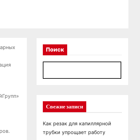
варных
Поиск
ация
П
йГрупп»
Свежие записи
Как резак для капиллярной
ров.
трубки упрощает работу