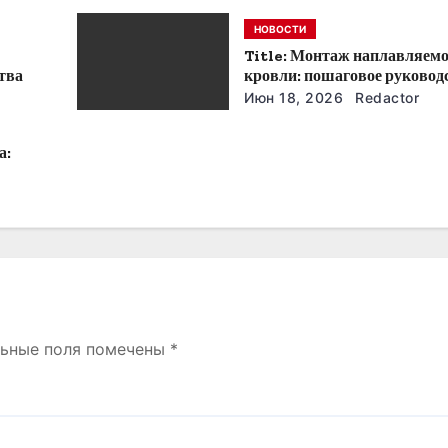
НОВОСТИ
Title: Монтаж наплавляем
тва
кровли: пошаговое руковод
советы
Июн 18, 2026
Redactor
а:
льные поля помечены
*