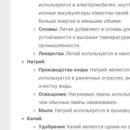
используются в электромобилях, ноут
ионные аккумуляторы известны своей 
больше энергии в меньшем объеме.
Сплавы
⁚ Литий добавляют в сплавы д
устойчивости к высоким температурам
промышленности.
Лекарства
⁚ Литий используется в нек
Натрий
⁚
Производство хлора
⁚ Натрий являетс
используется в различных отраслях, 
очистку воды.
Освещение
⁚ Натриевые лампы использ
чем обычные лампы накаливания.
Мыло
⁚ Натрий используется в произв
Калий
⁚
Удобрения
⁚ Калий является одним из 