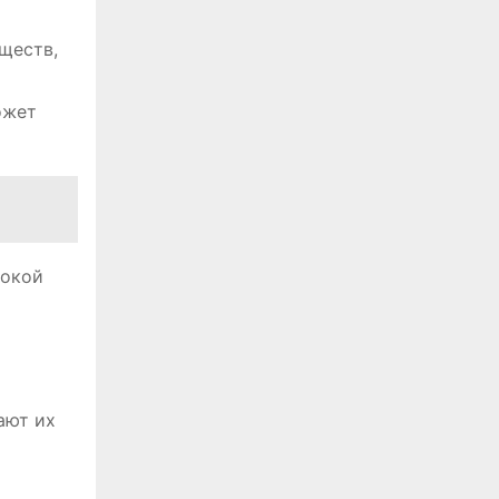
ществ,
ожет
сокой
ают их