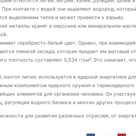
орым относятся литий, натрий, калий, рубидий, цезий и
. При контакте с водой они выделяют водород, котор
тся выделением тепла и может привести к взрыву.
гкие металлы хранят в керосине или минеральном масле
ой.
й имеют серебристо-белый цвет. Однако, при взаимодей
аются пленкой оксида, которая придает им матовый от
го плотность составляет 0,534 г/см³. Это означает, что
6, изотоп лития, используется в ядерной энергетике дл
ажным компонентом ядерного оружия и термоядерного 
нейших элементов для организма человека. Он участвуе
 регуляции водного баланса и многих других процесса
можности для развития различных отраслей, от энерге