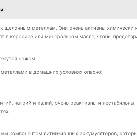
ии
я к щелочным металлам. Они очень активны химически 
ят в керосине или минеральном масле, чтобы предотвр
режутся ножом.
 металлами в домашних условиях опасно!
литий, натрий и калий, очень реактивны и нестабильны,
тях.
евым компонентом литий-ионных аккумуляторов, котор