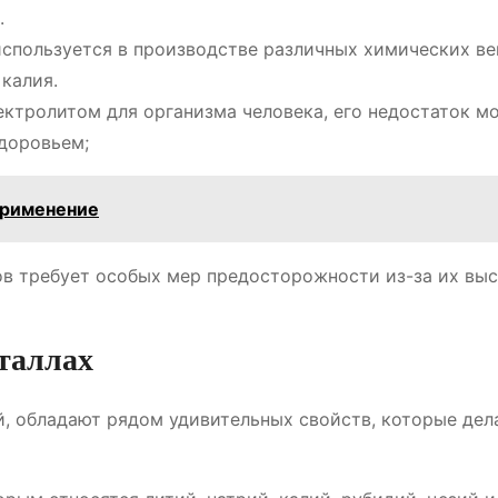
.
 используется в производстве различных химических ве
 калия.
ектролитом для организма человека, его недостаток м
доровьем;
применение
ов требует особых мер предосторожности из-за их вы
таллах
ий, обладают рядом удивительных свойств, которые дел