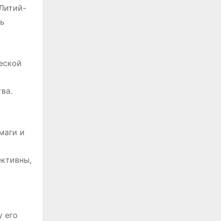
 Литий-
ть
еской
ва.
маги и
ективны,
у его