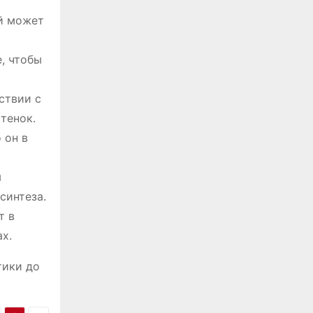
ый может
, чтобы
ствии с
тенок.
 он в
я
синтеза.
т в
х.
тики до