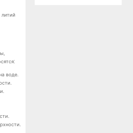
о литий
ы,
сятся⁚
на воде.
ости.
и.
сти.
ерхности.