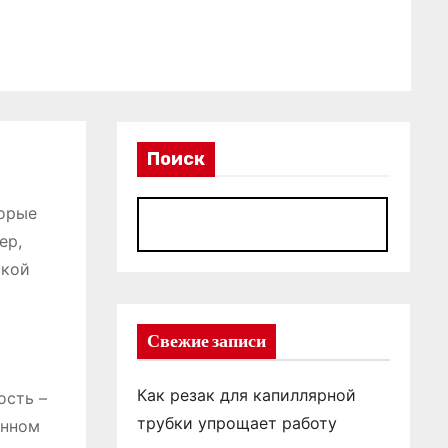
Поиск
торые
П
ер,
окой
Свежие записи
Как резак для капиллярной
ость –
трубки упрощает работу
енном