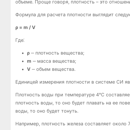
объеме. Проще говоря, плотность – это отношен
Формула для расчета плотности выглядит след
ρ = m / V
Где⁚
ρ
‒ плотность вещества;
m
‒ масса вещества;
V
‒ объем вещества.
Единицей измерения плотности в системе СИ явл
Плотность воды при температуре 4°C составляет
плотность воды, то оно будет плавать на ее пов
воды, то оно будет тонуть.
Например, плотность железа составляет около 78