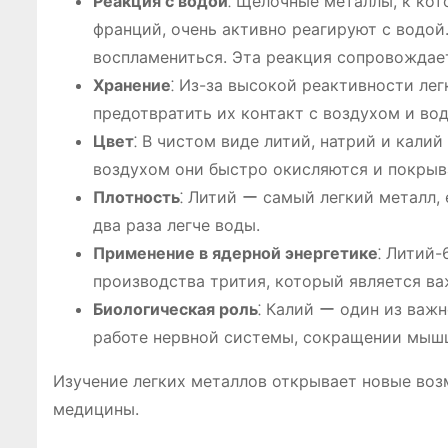
Реакция с водой
⁚ Щелочные металлы, к кот
франций, очень активно реагируют с водой
воспламениться. Эта реакция сопровождае
Хранение
⁚ Из-за высокой реактивности ле
предотвратить их контакт с воздухом и вод
Цвет
⁚ В чистом виде литий, натрий и кали
воздухом они быстро окисляются и покрыв
Плотность
⁚ Литий ー самый легкий металл, е
два раза легче воды.
Применение в ядерной энергетике
⁚ Литий-
производства трития, который является в
Биологическая роль
⁚ Калий ー один из важ
работе нервной системы, сокращении мышц,
Изучение легких металлов открывает новые воз
медицины.