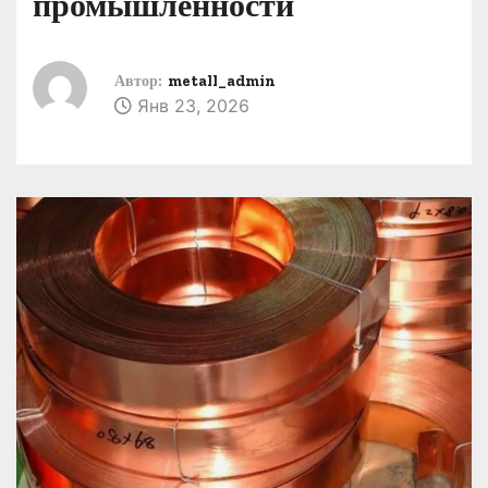
промышленности
о
м
у
Автор:
metall_admin
Янв 23, 2026