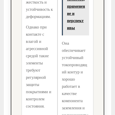
жесткость и
применен
устойчивость к
ие и
деформациям.
перспект
Однако при
ивы
контакте с
влагой и
Она
агрессивной
обеспечивает
средой такие
устойчивый
элементы
токопроводящ
требуют
ий контур и
регулярной
хорошо
защиты
работает в
покрытиями и
качестве
контролем
компонента
состояния.
заземления и
молниезащиты