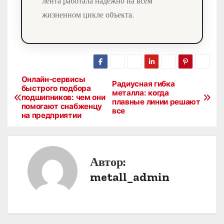
лента работала надежно на всем
жизненном цикле объекта.
Онлайн‑сервисы
Н
Радиусная гибка
быстрого подбора
металла: когда
подшипников: чем они
а
плавные линии решают
помогают снабженцу
все
на предприятии
в
и
Автор:
г
metall_admin
а
ц