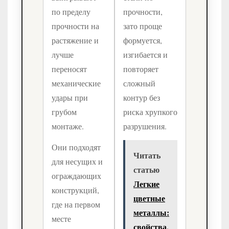
по пределу
прочности,
прочности на
зато проще
растяжение и
формуется,
лучше
изгибается и
переносят
повторяет
механические
сложный
удары при
контур без
грубом
риска хрупкого
монтаже.
разрушения.
Они подходят
Читать
для несущих и
статью
ограждающих
Легкие
конструкций,
цветные
где на первом
металлы:
месте
свойства,