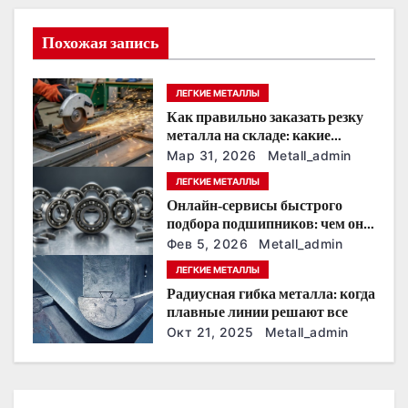
и
я
Похожая запись
п
ЛЕГКИЕ МЕТАЛЛЫ
о
Как правильно заказать резку
металла на складе: какие
з
размеры и допуски нужно сразу
Мар 31, 2026
Metall_admin
согласовать с поставщиком
а
ЛЕГКИЕ МЕТАЛЛЫ
Онлайн‑сервисы быстрого
п
подбора подшипников: чем они
помогают снабженцу на
Фев 5, 2026
Metall_admin
и
предприятии
ЛЕГКИЕ МЕТАЛЛЫ
с
Радиусная гибка металла: когда
плавные линии решают все
я
Окт 21, 2025
Metall_admin
м