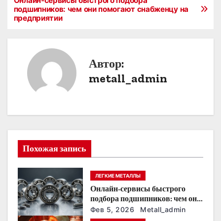
Онлайн‑сервисы быстрого подбора
Н
подшипников: чем они помогают снабженцу на
предприятии
а
в
и
Автор:
metall_admin
г
а
ц
и
Похожая запись
я
ЛЕГКИЕ МЕТАЛЛЫ
п
Онлайн‑сервисы быстрого
о
подбора подшипников: чем они
помогают снабженцу на
Фев 5, 2026
Metall_admin
предприятии