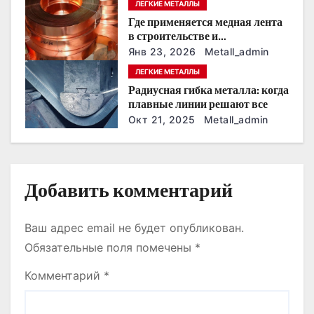
з
ЛЕГКИЕ МЕТАЛЛЫ
Где применяется медная лента
а
в строительстве и
промышленности
п
Янв 23, 2026
Metall_admin
ЛЕГКИЕ МЕТАЛЛЫ
и
Радиусная гибка металла: когда
плавные линии решают все
с
Окт 21, 2025
Metall_admin
я
м
Добавить комментарий
Ваш адрес email не будет опубликован.
Обязательные поля помечены
*
Комментарий
*