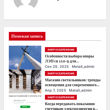
а
ц
и
я
Похожая запись
п
ЭНЕРГОСБЕРЕЖЕНИЕ
о
Особенности выбора опоры
ЛЭП св 110-5 для
з
строительства электросетей
Сен 29, 2025
Metall_admin
а
ЭНЕРГОСБЕРЕЖЕНИЕ
Магазин светильников: тренды
п
освещения для современного
интерьера
Апр 7, 2025
Metall_admin
и
ЭНЕРГОСБЕРЕЖЕНИЕ
с
Когда передавать показания
счетчиков электроэнергии в