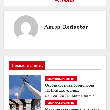
установка
в
и
Автор:
Redactor
г
а
ц
и
Похожая запись
я
п
ЭНЕРГОСБЕРЕЖЕНИЕ
Особенности выбора опоры
о
ЛЭП св 110-5 для
строительства электросетей
з
Сен 29, 2025
Metall_admin
ЭНЕРГОСБЕРЕЖЕНИЕ
а
Магазин светильников: тренды