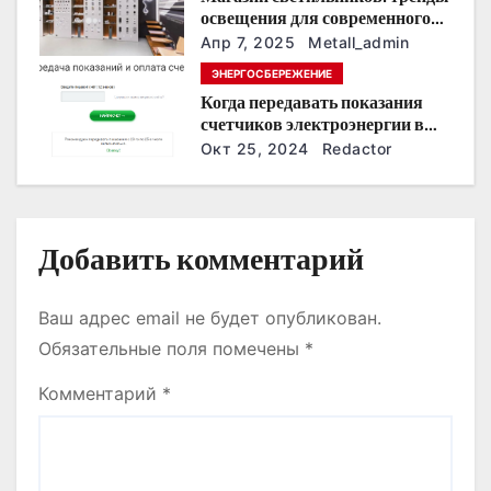
освещения для современного
п
интерьера
Апр 7, 2025
Metall_admin
и
ЭНЕРГОСБЕРЕЖЕНИЕ
Когда передавать показания
с
счетчиков электроэнергии в
Дзержинске?
Окт 25, 2024
Redactor
я
м
Добавить комментарий
Ваш адрес email не будет опубликован.
Обязательные поля помечены
*
Комментарий
*