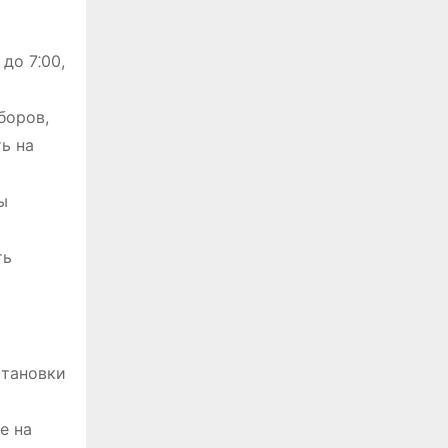
до 7⁚00,
боров,
ь на
ы
ть
становки
е на