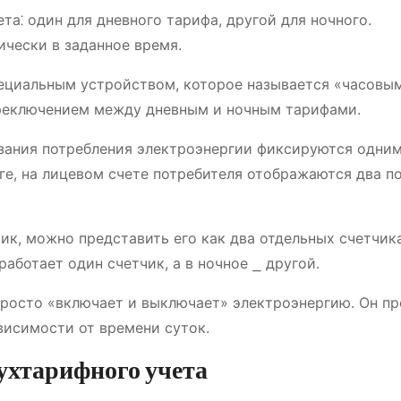
та⁚ один для дневного тарифа, другой для ночного.
чески в заданное время.
пециальным устройством, которое называется «часовы
реключением между дневным и ночным тарифами.
азания потребления электроэнергии фиксируются одни
ге, на лицевом счете потребителя отображаются два по
ик, можно представить его как два отдельных счетчика
аботает один счетчик, а в ночное ⎯ другой.
просто «включает и выключает» электроэнергию. Он п
висимости от времени суток.
ухтарифного учета