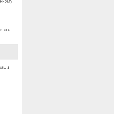
анному
ь его
 ваши