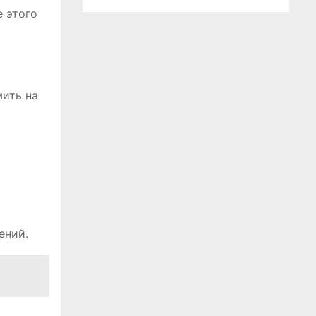
 этого
ить на
ений.