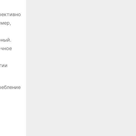
фективно
имер,
фный.
очное
гии
ребление