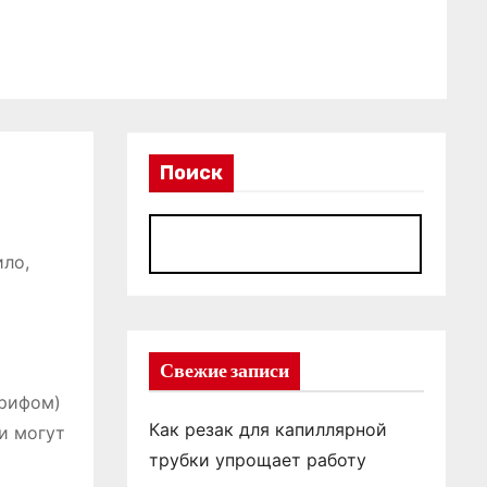
Поиск
П
ило,
Свежие записи
арифом)
Как резак для капиллярной
и могут
трубки упрощает работу