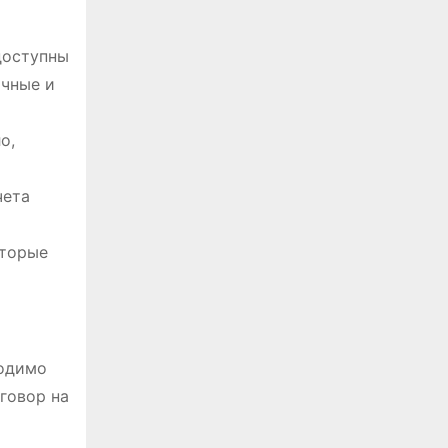
доступны
очные и
о,
чета
оторые
ходимо
говор на