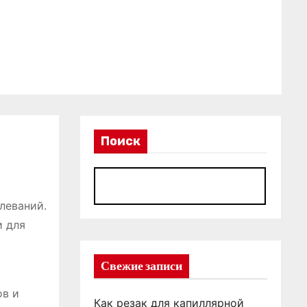
Поиск
П
леваний.
и для
Свежие записи
ов и
Как резак для капиллярной