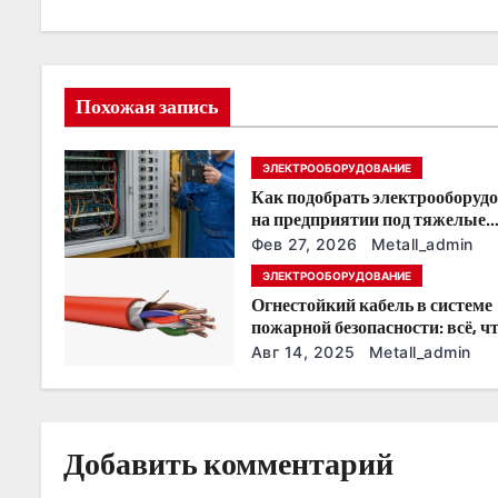
а
ц
и
Похожая запись
я
ЭЛЕКТРООБОРУДОВАНИЕ
п
Как подобрать электрооборуд
о
на предприятии под тяжелые
условия эксплуатации
Фев 27, 2026
Metall_admin
з
ЭЛЕКТРООБОРУДОВАНИЕ
Огнестойкий кабель в системе
а
пожарной безопасности: всё, ч
нужно знать
п
Авг 14, 2025
Metall_admin
и
с
Добавить комментарий
я