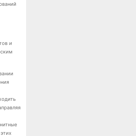
ований
тов и
еским
вании
ения
ходить
аправляя
гнитные
 этих