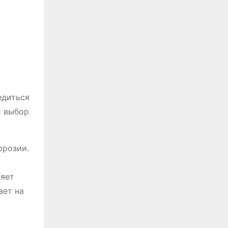
едиться
и выбор
ррозии.
ряет
ает на