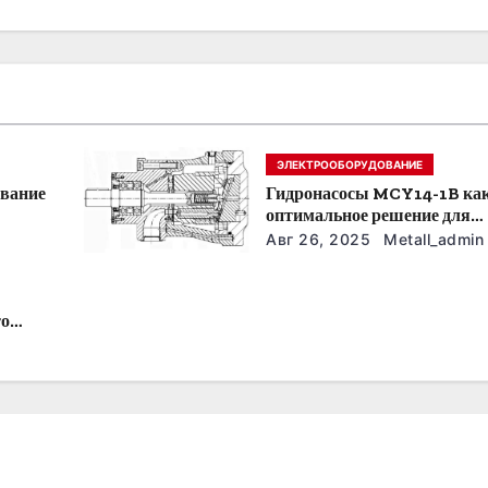
ЭЛЕКТРООБОРУДОВАНИЕ
ование
Гидронасосы MCY14-1B ка
оптимальное решение для
модернизации гидросистем
Авг 26, 2025
Metall_admin
то