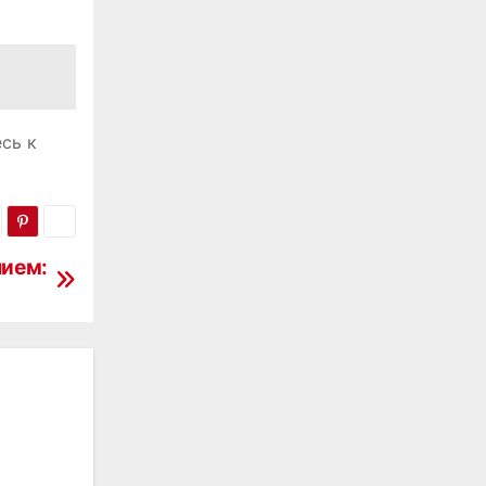
сь к
нием: