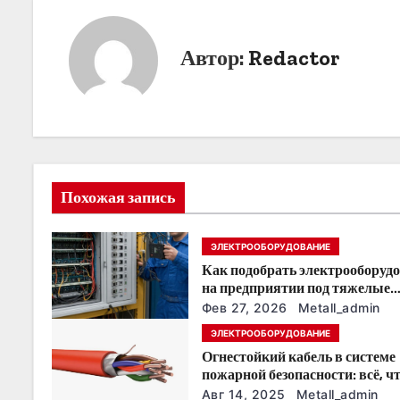
в
и
Автор:
Redactor
г
а
ц
и
Похожая запись
я
ЭЛЕКТРООБОРУДОВАНИЕ
п
Как подобрать электрооборуд
о
на предприятии под тяжелые
условия эксплуатации
Фев 27, 2026
Metall_admin
з
ЭЛЕКТРООБОРУДОВАНИЕ
Огнестойкий кабель в системе
а
пожарной безопасности: всё, ч
нужно знать
Авг 14, 2025
Metall_admin