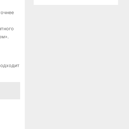
точнее
атного
ом»․
подходит