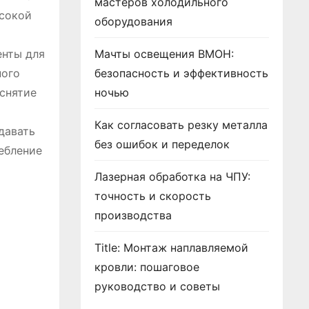
мастеров холодильного
ысокой
оборудования
енты для
Мачты освещения ВМОН:
ного
безопасность и эффективность
 снятие
ночью
Как согласовать резку металла
давать
без ошибок и переделок
ебление
Лазерная обработка на ЧПУ:
точность и скорость
производства
Title: Монтаж наплавляемой
кровли: пошаговое
руководство и советы