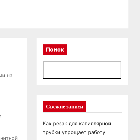
Поиск
П
ми на
Свежие записи
и
Как резак для капиллярной
трубки упрощает работу
гнитной