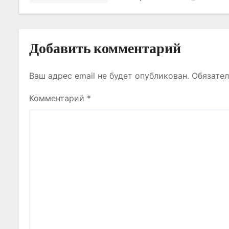
п
и
с
Добавить комментарий
я
Ваш адрес email не будет опубликован.
Обязате
м
Комментарий
*