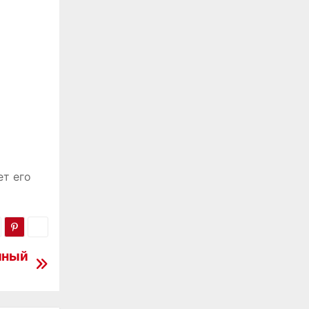
ет его
лный