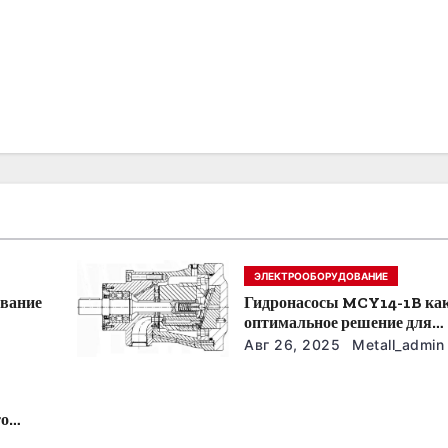
ЭЛЕКТРООБОРУДОВАНИЕ
ование
Гидронасосы MCY14-1B ка
оптимальное решение для
модернизации гидросистем
Авг 26, 2025
Metall_admin
то