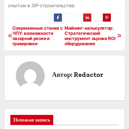
опытом в SIP-строительстве.
Современные станки с
Майнинг-калькулятор:
Н
ЧПУ: возможности
Стратегический
лазерной резки и
инструмент оценки ROI
а
гравировки
оборудования
в
и
Автор:
Redactor
г
а
ц
и
Похожая запись
я