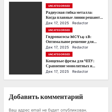
п
UNCATEGORISED
Радиусная гибка металла:
о
Когда плавные линии решают
все.
з
Дек 17, 2025
Redactor
UNCATEGORISED
а
Гидронасосы MCY14-1B:
Оптимальное решение для
п
модернизации гидросистем.
Дек 17, 2025
Redactor
и
UNCATEGORISED
Концевые фрезы для ЧПУ:
с
Сравнение монолитных и
сборных решений.
Дек 17, 2025
Redactor
я
м
Добавить комментарий
Ваш адрес email не будет опубликован.