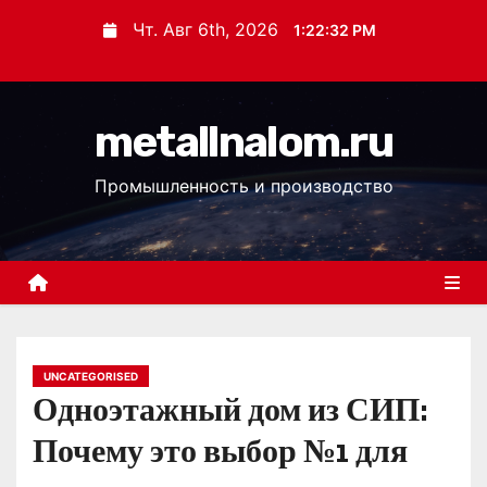
П
Чт. Авг 6th, 2026
1:22:33 PM
е
р
е
metallnalom.ru
й
т
Промышленность и производство
и
к
с
о
д
е
р
UNCATEGORISED
Одноэтажный дом из СИП:
ж
и
Почему это выбор №1 для
м