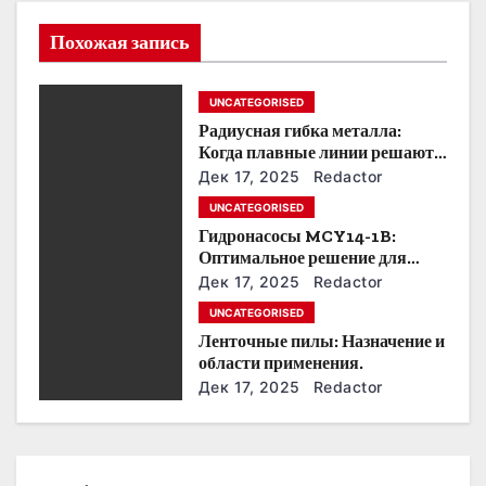
я
Похожая запись
п
UNCATEGORISED
о
Радиусная гибка металла:
Когда плавные линии решают
з
все.
Дек 17, 2025
Redactor
а
UNCATEGORISED
Гидронасосы MCY14-1B:
п
Оптимальное решение для
модернизации гидросистем.
Дек 17, 2025
Redactor
и
UNCATEGORISED
с
Ленточные пилы: Назначение и
области применения.
я
Дек 17, 2025
Redactor
м