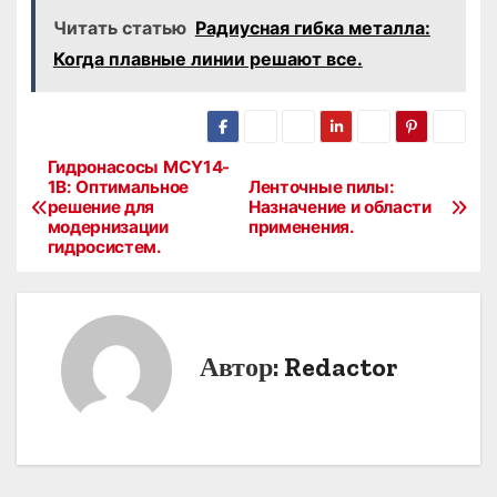
Читать статью
Радиусная гибка металла:
Когда плавные линии решают все.
Гидронасосы MCY14-
Н
1B: Оптимальное
Ленточные пилы:
решение для
Назначение и области
а
модернизации
применения.
гидросистем.
в
и
г
Автор:
Redactor
а
ц
и