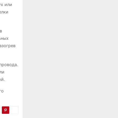
ух или
елки
в
ьных
азогрев
провода.
ли
й.
го