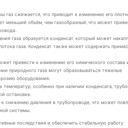
 газ сжижается‚ что приводит к изменению его плотн
т меньший объём‚ чем газообразный‚ что может приве
ровода.
ния газа образуется конденсат‚ который может накап
 потока газа. Конденсат также может содержать примес
жет привести к изменению его химического состава 
нии природного газа могут образовываться тяжелые
ррозию оборудования.
х температур‚ особенно при наличии конденсата‚ труб
ой остановке.
к снижению давления в трубопроводе‚ что может повл
ной системы.
ативные последствия и обеспечить стабильную работу