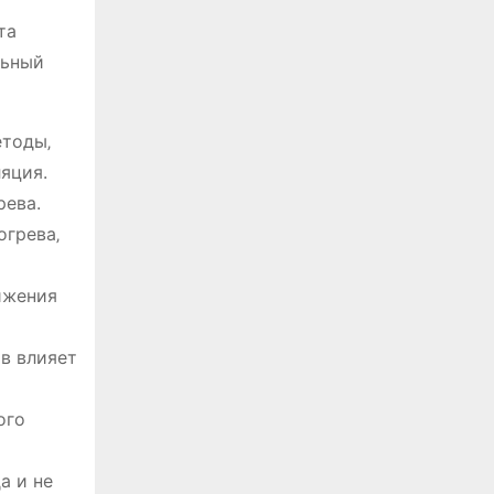
та
льный
етоды‚
яция.
рева.
огрева‚
ижения
ов влияет
ого
а и не