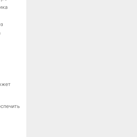
ика
ез
а
ожет
еспечить