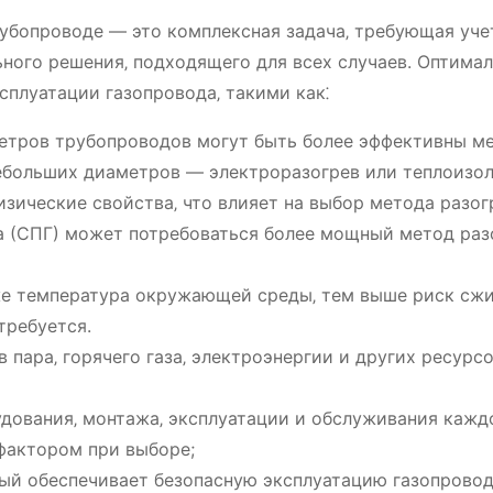
рубопроводе ― это комплексная задача‚ требующая уче
ного решения‚ подходящего для всех случаев. Оптима
плуатации газопровода‚ такими как⁚
тров трубопроводов могут быть более эффективны м
небольших диаметров ― электроразогрев или теплоизол
зические свойства‚ что влияет на выбор метода разог
а (СПГ) может потребоваться более мощный метод раз
е температура окружающей среды‚ тем выше риск сж
требуется.
пара‚ горячего газа‚ электроэнергии и других ресурс
ования‚ монтажа‚ эксплуатации и обслуживания кажд
фактором при выборе;
ый обеспечивает безопасную эксплуатацию газопровод