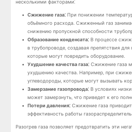
несколькими факторами⁚
Сжижение газа⁚
При понижении температуры
объёмного расхода. Сжиженный газ занимае
снижению пропускной способности трубоп
Образование конденсата⁚
В процессе сжиже
в трубопроводе‚ создавая препятствия для
которые могут повредить оборудование.
Ухудшение качества газа⁚
Сжижение газа мо
ухудшению качества. Например‚ при сжиже
углеводороды‚ которые могут вызывать ко
Замерзание газопровода⁚
В условиях низки
может замерзнуть‚ что приведет к его полн
Потери давления⁚
Сжижение газа приводит 
эффективность работы газораспределитель
Разогрев газа позволяет предотвратить эти нег