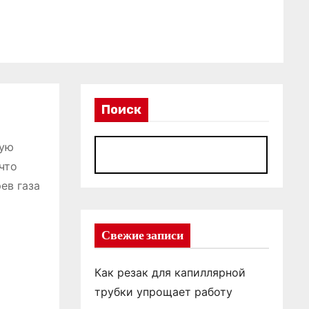
Поиск
ную
П
что
ев газа
Свежие записи
Как резак для капиллярной
трубки упрощает работу