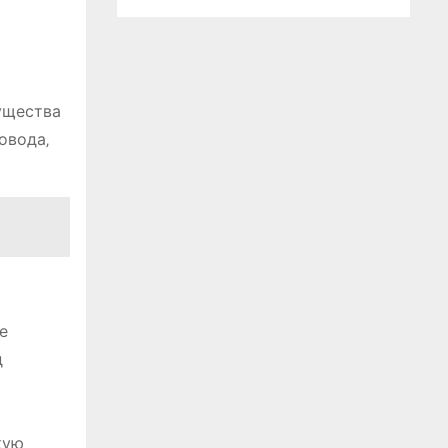
ущества
овода‚
е
д
кую