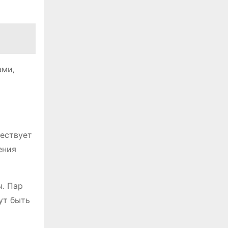
ами‚
ществует
ения
. Пар
ут быть