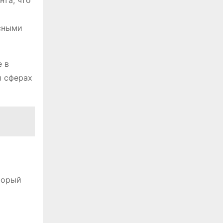
та, что
сными
е в
и сферах
торый