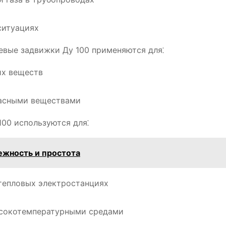
ситуациях
вые задвижки Ду 100 применяются для⁚
их веществ
пасными веществами
00 используются для⁚
ежность и простота
 тепловых электростанциях
ысокотемпературными средами