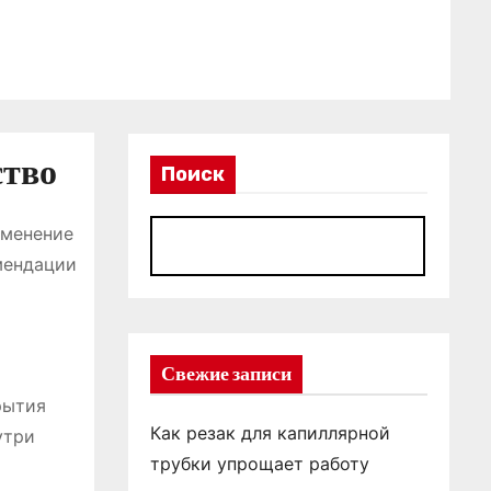
ство
Поиск
именение
П
мендации
Свежие записи
рытия
Как резак для капиллярной
утри
трубки упрощает работу