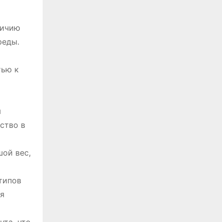
личию
реды.
тью к
я
ство в
ой вес,
типов
ля