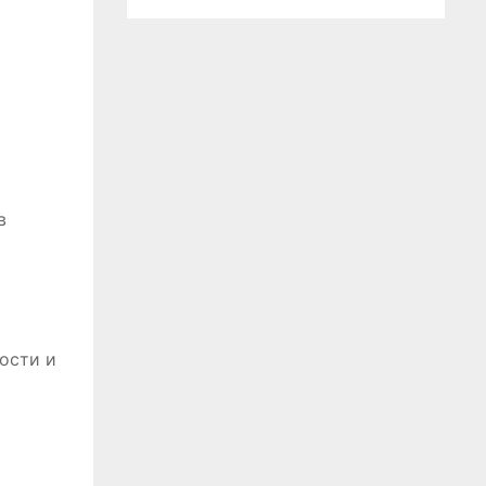
в
ости и