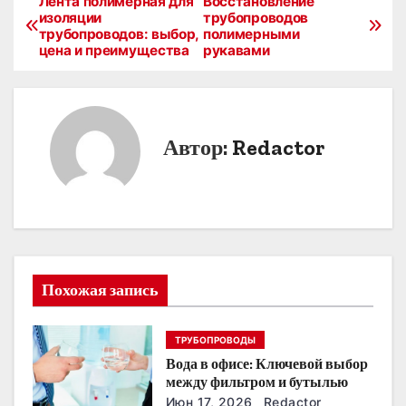
Лента полимерная для
Восстановление
Н
изоляции
трубопроводов
трубопроводов: выбор,
полимерными
а
цена и преимущества
рукавами
в
и
Автор:
Redactor
г
а
ц
и
Похожая запись
я
п
ТРУБОПРОВОДЫ
Вода в офисе: Ключевой выбор
о
между фильтром и бутылью
Июн 17, 2026
Redactor