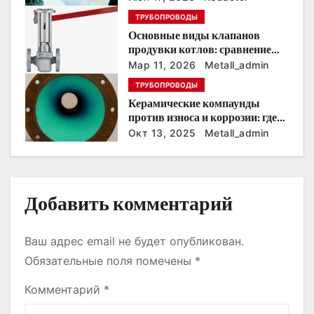
з
ТРУБОПРОВОДЫ
а
Основные виды клапанов
продувки котлов: сравнение
п
устройств и характеристик
Мар 11, 2026
Metall_admin
и
ТРУБОПРОВОДЫ
Керамические компаунды
с
против износа и коррозии: где
они работают эффективнее
Окт 13, 2025
Metall_admin
я
всего
м
Добавить комментарий
Ваш адрес email не будет опубликован.
Обязательные поля помечены
*
Комментарий
*