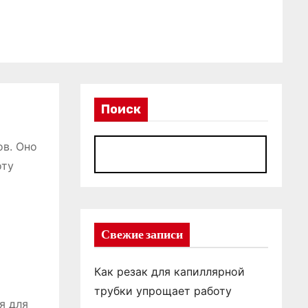
Поиск
ов. Оно
П
оту
Свежие записи
Как резак для капиллярной
трубки упрощает работу
я для