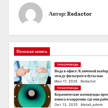
в
и
Автор:
Redactor
г
а
ц
и
Похожая запись
я
ТРУБОПРОВОДЫ
п
Вода в офисе: Ключевой выбо
о
между фильтром и бутылью
Июн 17, 2026
Redactor
з
ТРУБОПРОВОДЫ
Керамические компаунды про
а
износа и коррозии: где они раб
эффективнее всего
п
Окт 13, 2025
Metall_admin