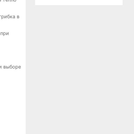
грибка в
 при
и выборе