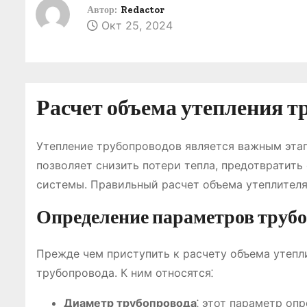
о
Автор:
Redactor
Окт 25, 2024
м
у
Расчет объема утепления т
Утепление трубопроводов является важным этап
позволяет снизить потери тепла, предотвратить
системы. Правильный расчет объема утеплителя
Определение параметров труб
Прежде чем приступить к расчету объема утеп
трубопровода. К ним относятся⁚
Диаметр трубопровода
⁚ этот параметр оп