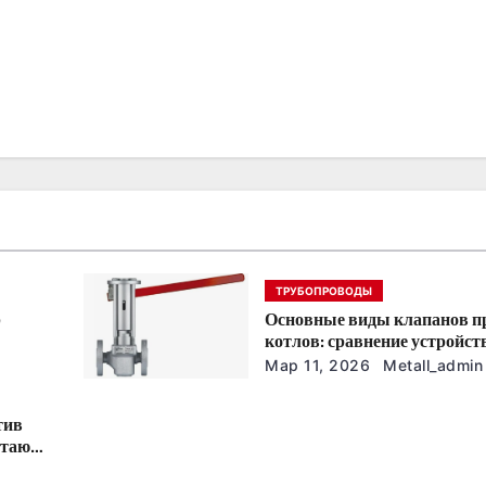
ТРУБОПРОВОДЫ
р
Основные виды клапанов п
котлов: сравнение устройст
характеристик
Мар 11, 2026
Metall_admin
тив
отают