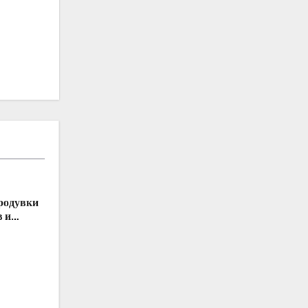
родувки
в и