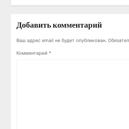
и
с
Добавить комментарий
я
Ваш адрес email не будет опубликован.
Обязате
м
Комментарий
*