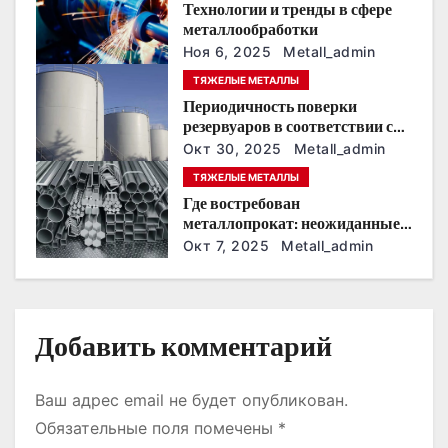
Технологии и тренды в сфере
о
металлообработки
Ноя 6, 2025
Metall_admin
з
ТЯЖЕЛЫЕ МЕТАЛЛЫ
Периодичность поверки
а
резервуаров в соответствии с
новыми нормативами
п
Окт 30, 2025
Metall_admin
ТЯЖЕЛЫЕ МЕТАЛЛЫ
и
Где востребован
металлопрокат: неожиданные
с
сферы применения
Окт 7, 2025
Metall_admin
я
м
Добавить комментарий
Ваш адрес email не будет опубликован.
Обязательные поля помечены
*