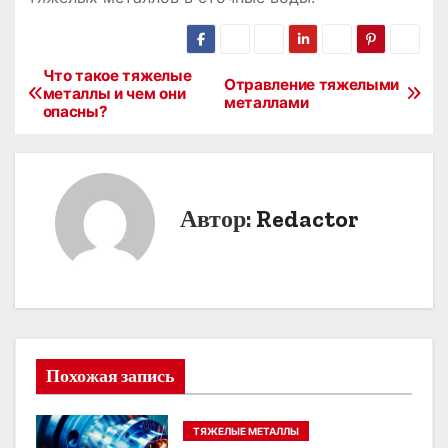
Что такое тяжелые
Н
Отравление тяжелыми
металлы и чем они
металлами
опасны?
а
в
и
Автор:
Redactor
г
а
ц
и
Похожая запись
я
ТЯЖЕЛЫЕ МЕТАЛЛЫ
п