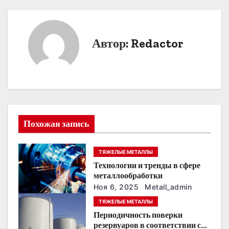
а
в
Автор:
Redactor
и
г
а
ц
Похожая запись
и
я
ТЯЖЕЛЫЕ МЕТАЛЛЫ
п
Технологии и тренды в сфере
металлообработки
о
Ноя 6, 2025
Metall_admin
ТЯЖЕЛЫЕ МЕТАЛЛЫ
з
Периодичность поверки
резервуаров в соответствии с