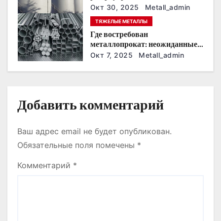
а
новыми нормативами
Окт 30, 2025
Metall_admin
п
ТЯЖЕЛЫЕ МЕТАЛЛЫ
Где востребован
и
металлопрокат: неожиданные
сферы применения
Окт 7, 2025
Metall_admin
с
я
м
Добавить комментарий
Ваш адрес email не будет опубликован.
Обязательные поля помечены
*
Комментарий
*