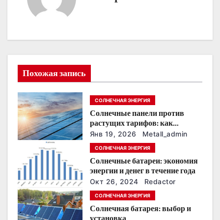
г
а
ц
Похожая запись
и
я
СОЛНЕЧНАЯ ЭНЕРГИЯ
п
Солнечные панели против
растущих тарифов: как
о
сохранить
Янв 19, 2026
Metall_admin
энергонезависимость в
СОЛНЕЧНАЯ ЭНЕРГИЯ
з
ближайшие годы
Солнечные батареи: экономия
энергии и денег в течение года
а
Окт 26, 2024
Redactor
п
СОЛНЕЧНАЯ ЭНЕРГИЯ
Солнечная батарея: выбор и
и
установка