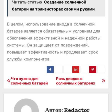
Читать статью
Создание солнечной
батареи на транзисторах своими руками
В целом, использование диода в солнечной
батарее является обязательным условием для
обеспечения эффективной и надежной работы
системы. Он защищает от повреждений,
повышает эффективность и продлевает срок
службы компонентов.
Что нужно для
Роль диодов в
Н
солнечных батарей
солнечных батареях
а
в
Автор:
Redactor
и