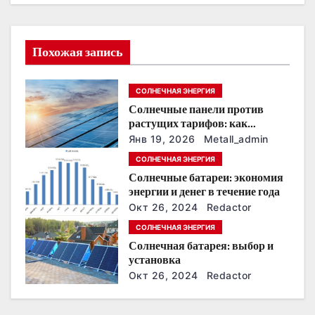
ц
и
Похожая запись
я
п
СОЛНЕЧНАЯ ЭНЕРГИЯ
Солнечные панели против
о
растущих тарифов: как
сохранить
з
Янв 19, 2026
Metall_admin
энергонезависимость в
СОЛНЕЧНАЯ ЭНЕРГИЯ
ближайшие годы
а
Солнечные батареи: экономия
энергии и денег в течение года
п
Окт 26, 2024
Redactor
и
СОЛНЕЧНАЯ ЭНЕРГИЯ
Солнечная батарея: выбор и
с
установка
Окт 26, 2024
Redactor
я
м