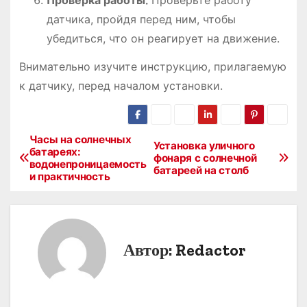
Проверка работы⁚
Проверьте работу
датчика, пройдя перед ним, чтобы
убедиться, что он реагирует на движение.
Внимательно изучите инструкцию, прилагаемую
к датчику, перед началом установки.
Часы на солнечных
Н
Установка уличного
батареях:
фонаря с солнечной
водонепроницаемость
а
батареей на столб
и практичность
в
и
Автор:
Redactor
г
а