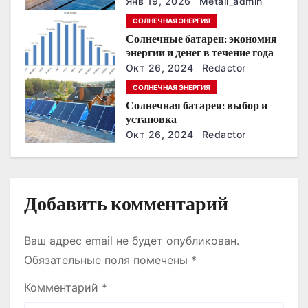
з
Янв 19, 2026
Metall_admin
энергонезависимость в
СОЛНЕЧНАЯ ЭНЕРГИЯ
ближайшие годы
а
Солнечные батареи: экономия
энергии и денег в течение года
п
Окт 26, 2024
Redactor
и
СОЛНЕЧНАЯ ЭНЕРГИЯ
Солнечная батарея: выбор и
с
установка
Окт 26, 2024
Redactor
я
м
Добавить комментарий
Ваш адрес email не будет опубликован.
Обязательные поля помечены
*
Комментарий
*