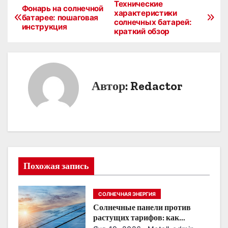
Технические
Н
Фонарь на солнечной
характеристики
батарее: пошаговая
солнечных батарей:
а
инструкция
краткий обзор
в
и
Автор:
Redactor
г
а
ц
и
Похожая запись
я
п
СОЛНЕЧНАЯ ЭНЕРГИЯ
Солнечные панели против
о
растущих тарифов: как
сохранить