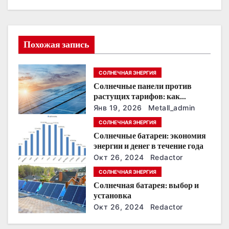
ц
и
Похожая запись
я
СОЛНЕЧНАЯ ЭНЕРГИЯ
п
Солнечные панели против
о
растущих тарифов: как
сохранить
Янв 19, 2026
Metall_admin
з
энергонезависимость в
СОЛНЕЧНАЯ ЭНЕРГИЯ
ближайшие годы
Солнечные батареи: экономия
а
энергии и денег в течение года
п
Окт 26, 2024
Redactor
СОЛНЕЧНАЯ ЭНЕРГИЯ
и
Солнечная батарея: выбор и
установка
с
Окт 26, 2024
Redactor
я