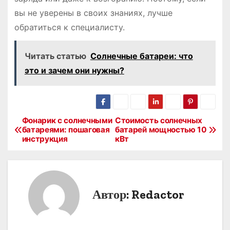
вы не уверены в своих знаниях, лучше
обратиться к специалисту.
Читать статью
Солнечные батареи: что
это и зачем они нужны?
Фонарик с солнечными
Стоимость солнечных
Н
батареями: пошаговая
батарей мощностью 10
инструкция
кВт
а
в
и
Автор:
Redactor
г
а