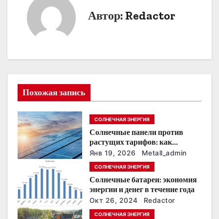
г
Автор:
Redactor
а
ц
и
я
Похожая запись
п
СОЛНЕЧНАЯ ЭНЕРГИЯ
о
Солнечные панели против
растущих тарифов: как
з
сохранить
Янв 19, 2026
Metall_admin
энергонезависимость в
а
СОЛНЕЧНАЯ ЭНЕРГИЯ
ближайшие годы
Солнечные батареи: экономия
п
энергии и денег в течение года
Окт 26, 2024
Redactor
и
СОЛНЕЧНАЯ ЭНЕРГИЯ