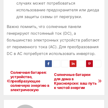
случаях может потребоваться
использование предохранителя или диода
для защиты схемы от перегрузки.
Важно помнить, что солнечные панели
генерируют постоянный ток (DC), а
большинство электронных устройств работают
от переменного тока (AC). Для преобразования
DC в AC потребуется использовать инвертор.
Солнечная батарея:
Н
Солнечные батареи
устройство,
для дома в
преобразующее
а
Красноярске: ваш путь
солнечную энергию в
к чистой энергии
электрическую
в
и