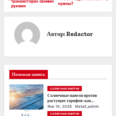
транзисторах своими
а
нужны?
руками
в
и
Автор:
Redactor
г
а
ц
и
Похожая запись
я
п
СОЛНЕЧНАЯ ЭНЕРГИЯ
Солнечные панели против
о
растущих тарифов: как
сохранить
з
Янв 19, 2026
Metall_admin
энергонезависимость в
СОЛНЕЧНАЯ ЭНЕРГИЯ