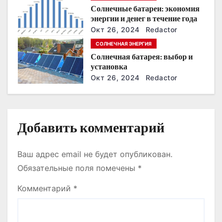
ближайшие годы
а
Солнечные батареи: экономия
энергии и денег в течение года
п
Окт 26, 2024
Redactor
и
СОЛНЕЧНАЯ ЭНЕРГИЯ
Солнечная батарея: выбор и
с
установка
Окт 26, 2024
Redactor
я
м
Добавить комментарий
Ваш адрес email не будет опубликован.
Обязательные поля помечены
*
Комментарий
*