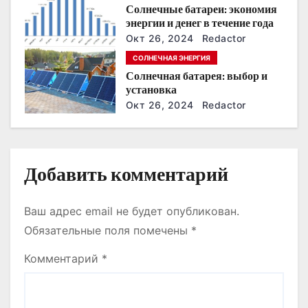
Солнечные батареи: экономия
п
энергии и денег в течение года
Окт 26, 2024
Redactor
и
СОЛНЕЧНАЯ ЭНЕРГИЯ
с
Солнечная батарея: выбор и
установка
я
Окт 26, 2024
Redactor
м
Добавить комментарий
Ваш адрес email не будет опубликован.
Обязательные поля помечены
*
Комментарий
*