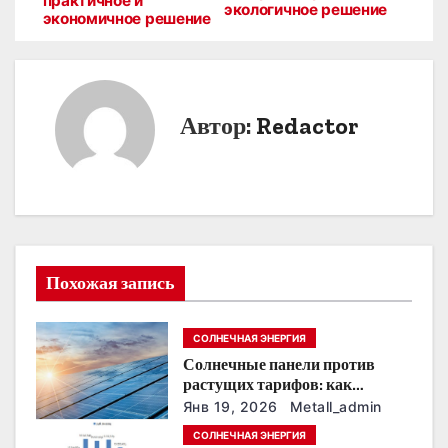
практичное и
экологичное решение
экономичное решение
в
и
г
Автор:
Redactor
а
ц
и
я
Похожая запись
п
СОЛНЕЧНАЯ ЭНЕРГИЯ
о
Солнечные панели против
растущих тарифов: как
з
сохранить
Янв 19, 2026
Metall_admin
энергонезависимость в
а
СОЛНЕЧНАЯ ЭНЕРГИЯ
ближайшие годы