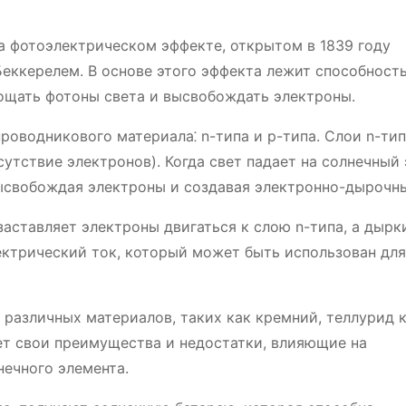
а фотоэлектрическом эффекте, открытом в 1839 году
ккерелем. В основе этого эффекта лежит способност
лощать фотоны света и высвобождать электроны.
роводникового материала⁚ n-типа и p-типа. Слои n-ти
утствие электронов). Когда свет падает на солнечный 
ысвобождая электроны и создавая электронно-дырочны
заставляет электроны двигаться к слою n-типа, а дырк
ектрический ток, который может быть использован для
 различных материалов, таких как кремний, теллурид 
ет свои преимущества и недостатки, влияющие на
нечного элемента.