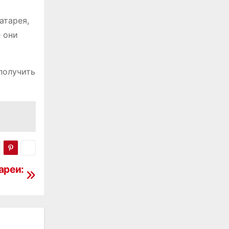
атарея,
е они
получить
ареи: