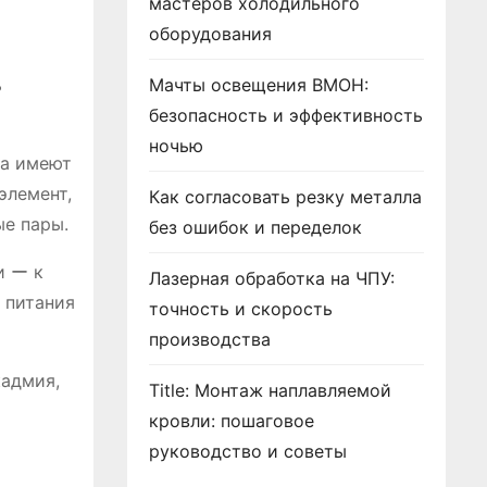
мастеров холодильного
оборудования
ь
Мачты освещения ВМОН:
безопасность и эффективность
ночью
па имеют
элемент,
Как согласовать резку металла
е пары.
без ошибок и переделок
и ー к
Лазерная обработка на ЧПУ:
 питания
точность и скорость
производства
кадмия,
Title: Монтаж наплавляемой
кровли: пошаговое
руководство и советы