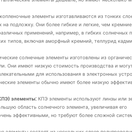
копленочные элементы изготавливаются из тонких сло
 на подложку. Они более гибкие и легкие, чем кремни
различных применений, например, в гибких солнечных п
их типов, включая аморфный кремний, теллурид кадми
ческие солнечные элементы изготовлены из органиче
ли. Они имеют низкую стоимость производства и могу
влекательными для использования в электронных устр
ические элементы обычно имеют более низкую эффекти
КПЭ) элементы⁚
КПЭ элементы используют линзы или з
ольшую область солнечного элемента, увеличивая его
очень эффективными, но требуют более сложной систе
е элементы состоят из нескольких слоев полупроводн