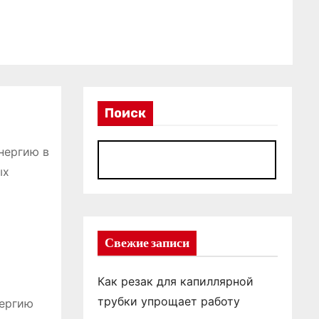
Поиск
нергию в
П
ых
Свежие записи
Как резак для капиллярной
трубки упрощает работу
нергию