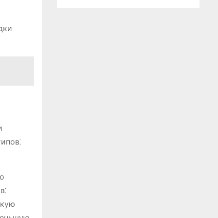
дки
и
ипов⁚
го
в⁚
окую
меньшую