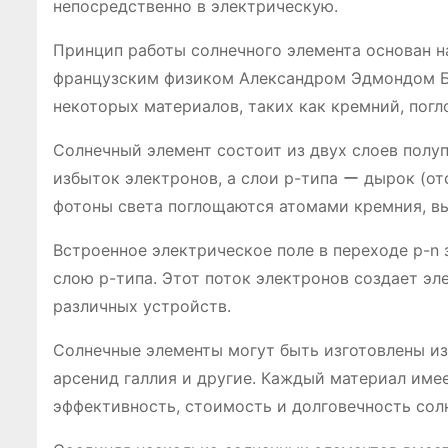
непосредственно в электрическую.
Принцип работы солнечного элемента основан н
французским физиком Александром Эдмондом Бе
некоторых материалов, таких как кремний, пог
Солнечный элемент состоит из двух слоев полуп
избыток электронов, а слои p-типа ー дырок (отс
фотоны света поглощаются атомами кремния, в
Встроенное электрическое поле в переходе p-n 
слою p-типа. Этот поток электронов создает эл
различных устройств.
Солнечные элементы могут быть изготовлены из
арсенид галлия и другие. Каждый материал име
эффективность, стоимость и долговечность сол