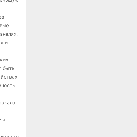
ев
евые
анелях.
я и
ских
т быть
ойствах
вность,
еркала
мы
икового