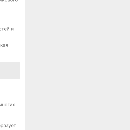
стей и
гкая
многих
бразует