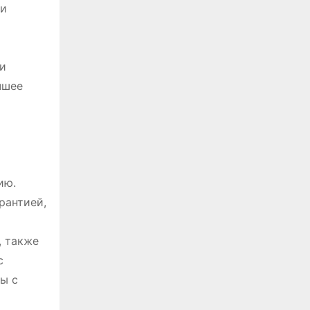
ри
 и
чшее
ию.
рантией,
, также
с
ы с