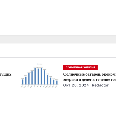
СОЛНЕЧНАЯ ЭНЕРГИЯ
стущих
Солнечные батареи: эконом
энергии и денег в течение го
йшие
Окт 26, 2024
Redactor