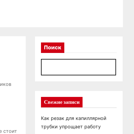
Поиск
П
ников
Свежие записи
Как резак для капиллярной
трубки упрощает работу
е стоит