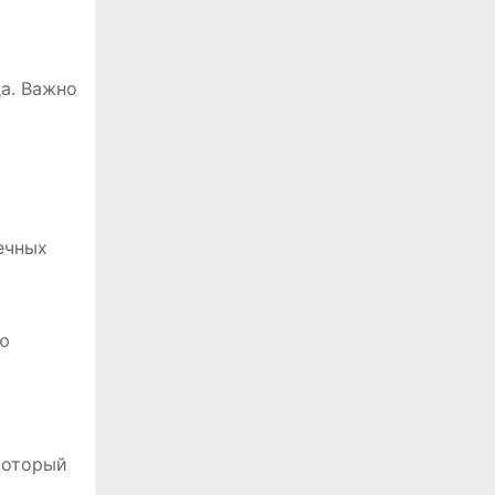
а. Важно
ечных
ую
который