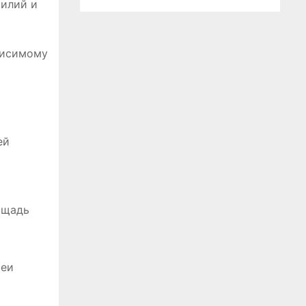
силий и
висимому
ей
ощадь
реи