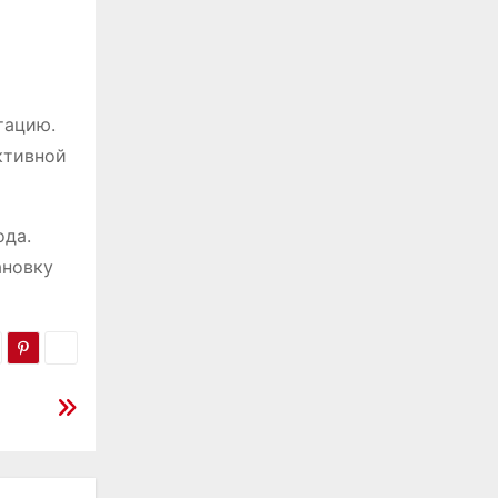
тацию.
ктивной
ода.
ановку