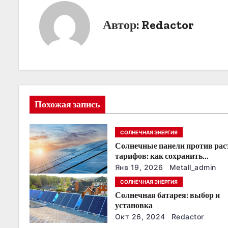
и
Автор:
Redactor
г
а
ц
и
Похожая запись
я
СОЛНЕЧНАЯ ЭНЕРГИЯ
п
Солнечные панели против ра
о
тарифов: как сохранить
энергонезависимость в ближа
Янв 19, 2026
Metall_admin
з
годы
СОЛНЕЧНАЯ ЭНЕРГИЯ
Солнечная батарея: выбор и
а
установка
п
Окт 26, 2024
Redactor