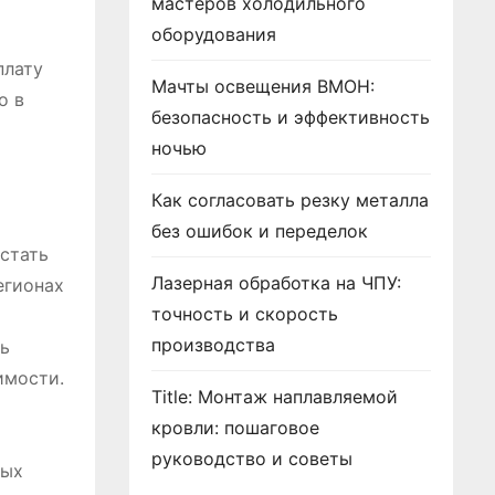
мастеров холодильного
оборудования
плату
Мачты освещения ВМОН:
о в
безопасность и эффективность
ночью
Как согласовать резку металла
без ошибок и переделок
стать
Лазерная обработка на ЧПУ:
егионах
точность и скорость
производства
ь
имости.
Title: Монтаж наплавляемой
кровли: пошаговое
руководство и советы
ных