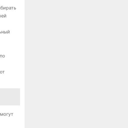
ыбирать
оей
ьный
 по
ют
омогут