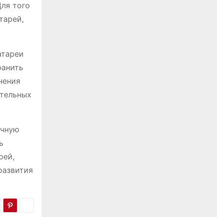
Для того
тарей,
атареи
ранить
нения
ительных
ачную
ь
рей,
развития