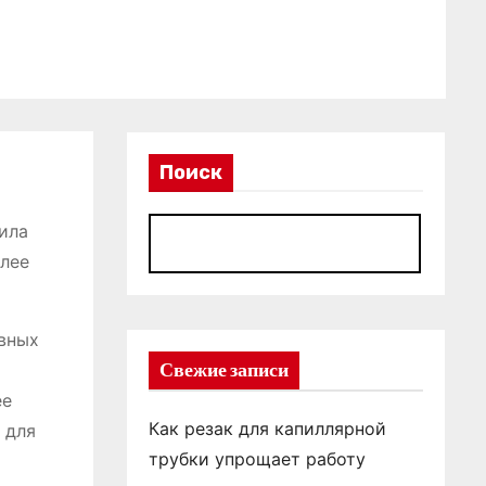
Поиск
ила
П
олее
ивных
Свежие записи
ее
Как резак для капиллярной
 для
трубки упрощает работу