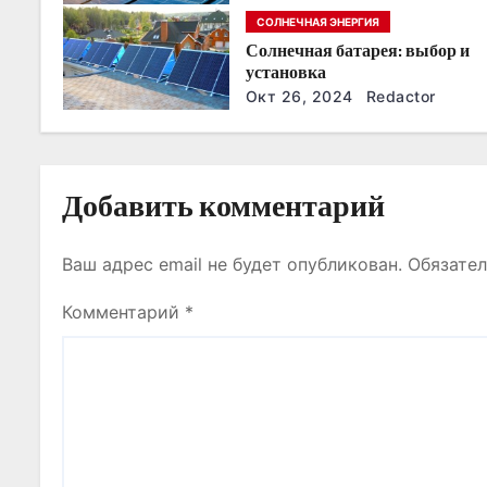
з
годы
СОЛНЕЧНАЯ ЭНЕРГИЯ
Солнечная батарея: выбор и
а
установка
п
Окт 26, 2024
Redactor
и
с
Добавить комментарий
я
Ваш адрес email не будет опубликован.
Обязате
м
Комментарий
*