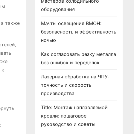
мастеров холодильного
ым
оборудования
 а также
Мачты освещения ВМОН:
безопасность и эффективность
ночью
ателей,
ивать
Как согласовать резку металла
кже
без ошибок и переделок
 к
Лазерная обработка на ЧПУ:
точность и скорость
производства
Title: Монтаж наплавляемой
ернуть
кровли: пошаговое
руководство и советы
с