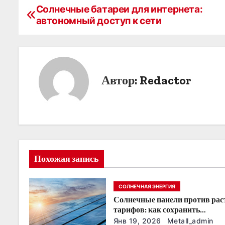
Солнечные батареи для интернета:
Н
автономный доступ к сети
а
в
и
Автор:
Redactor
г
а
ц
и
Похожая запись
я
СОЛНЕЧНАЯ ЭНЕРГИЯ
п
Солнечные панели против ра
о
тарифов: как сохранить
энергонезависимость в ближа
Янв 19, 2026
Metall_admin