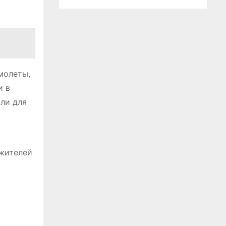
молеты,
и в
ли для
 жителей