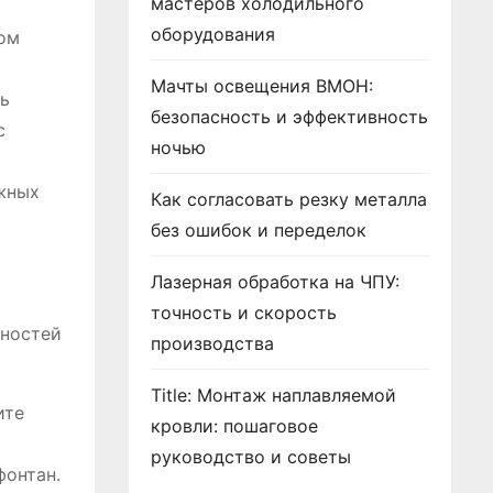
мастеров холодильного
оборудования
ом
Мачты освещения ВМОН:
ть
безопасность и эффективность
с
ночью
ожных
Как согласовать резку металла
без ошибок и переделок
Лазерная обработка на ЧПУ:
точность и скорость
бностей
производства
Title: Монтаж наплавляемой
ите
кровли: пошаговое
руководство и советы
фонтан.