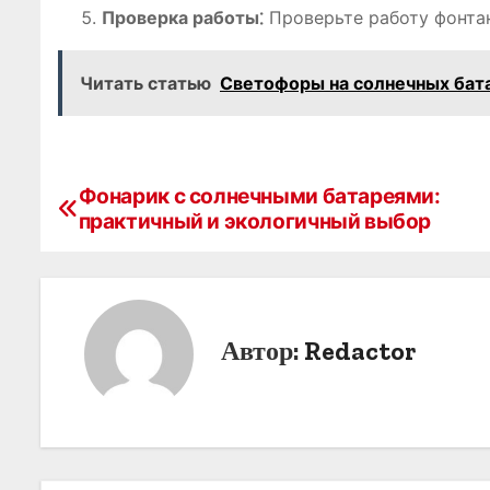
Проверка работы⁚
Проверьте работу фонтан
Читать статью
Светофоры на солнечных бата
Фонарик с солнечными батареями:
Н
практичный и экологичный выбор
а
в
и
Автор:
Redactor
г
а
ц