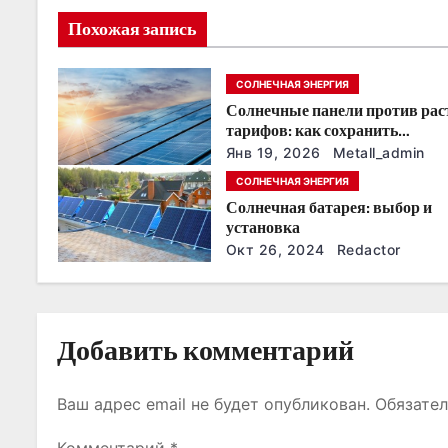
и
Похожая запись
я
СОЛНЕЧНАЯ ЭНЕРГИЯ
п
Солнечные панели против ра
о
тарифов: как сохранить
энергонезависимость в ближа
Янв 19, 2026
Metall_admin
з
годы
СОЛНЕЧНАЯ ЭНЕРГИЯ
Солнечная батарея: выбор и
а
установка
п
Окт 26, 2024
Redactor
и
с
Добавить комментарий
я
Ваш адрес email не будет опубликован.
Обязате
м