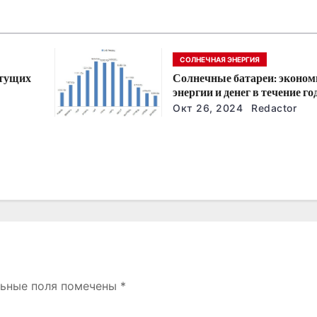
СОЛНЕЧНАЯ ЭНЕРГИЯ
стущих
Солнечные батареи: эконом
энергии и денег в течение го
йшие
Окт 26, 2024
Redactor
льные поля помечены
*