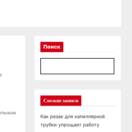
Поиск
П
а
Свежие записи
ельным
Как резак для капиллярной
трубки упрощает работу