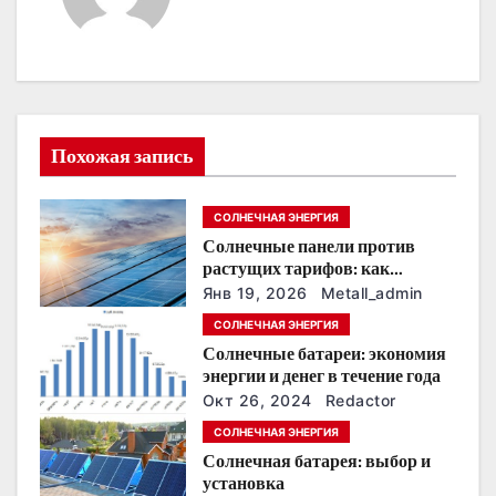
а
ц
и
Похожая запись
я
п
СОЛНЕЧНАЯ ЭНЕРГИЯ
Солнечные панели против
о
растущих тарифов: как
сохранить
з
Янв 19, 2026
Metall_admin
энергонезависимость в
СОЛНЕЧНАЯ ЭНЕРГИЯ
ближайшие годы
а
Солнечные батареи: экономия
энергии и денег в течение года
п
Окт 26, 2024
Redactor
и
СОЛНЕЧНАЯ ЭНЕРГИЯ
Солнечная батарея: выбор и
с
установка