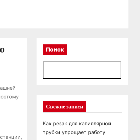
о
Поиск
П
т
машней
поэтому
Свежие записи
Как резак для капиллярной
трубки упрощает работу
станции,