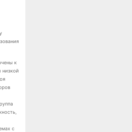
у
ьзования
ючены к
и низкой
роя
оров
группа
жность,
емах с