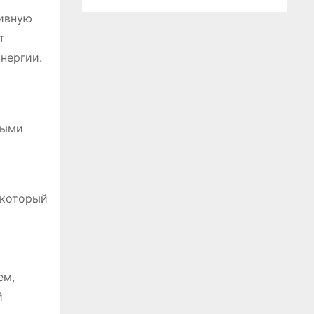
тивную
т
нергии.
ными
 который
ем,
й