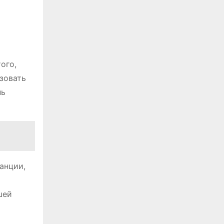
ого,
зовать
нь
анции,
шей