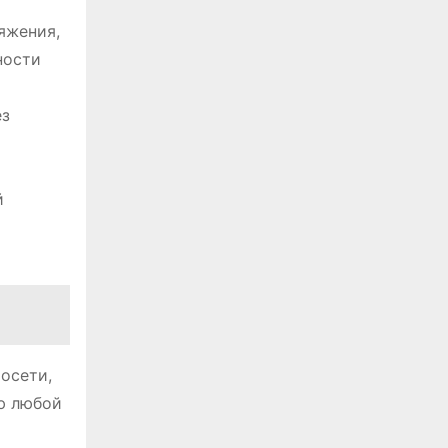
яжения,
ности
ез
й
осети,
ью любой