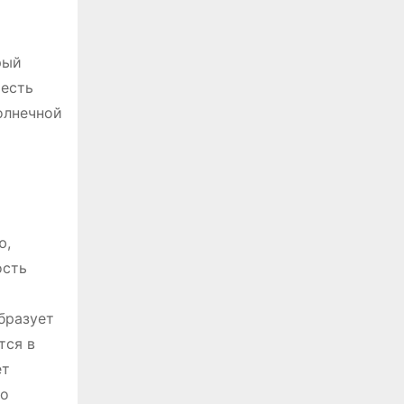
рый
честь
олнечной
ю,
ость
бразует
тся в
ет
но